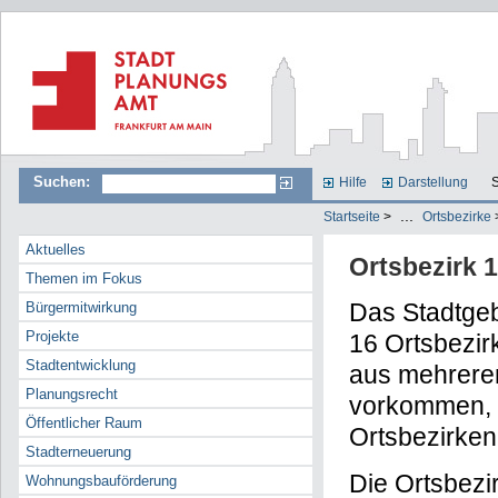
Suchen:
Hilfe
Darstellung
S
...
Startseite
>
Ortsbezirke
Aktuelles
Ortsbezirk 
Themen im Fokus
Das Stadtgebi
Bürgermitwirkung
Projekte
16 Ortsbezirk
Stadtentwicklung
aus mehreren
Planungsrecht
vorkommen, d
Öffentlicher Raum
Ortsbezirken
Stadterneuerung
Die Ortsbezi
Wohnungsbauförderung