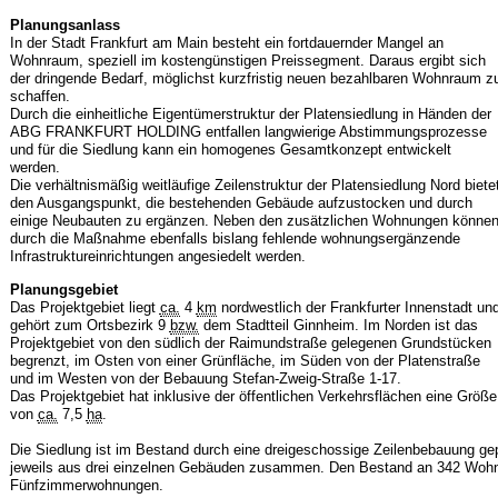
Planungsanlass
In der Stadt Frankfurt am Main besteht ein fortdauernder Mangel an
Wohnraum, speziell im kostengünstigen Preissegment. Daraus ergibt sich
der dringende Bedarf, möglichst kurzfristig neuen bezahlbaren Wohnraum z
schaffen.
Durch die einheitliche Eigentümerstruktur der Platensiedlung in Händen der
ABG FRANKFURT HOLDING entfallen langwierige Abstimmungsprozesse
und für die Siedlung kann ein homogenes Gesamtkonzept entwickelt
werden.
Die verhältnismäßig weitläufige Zeilenstruktur der Platensiedlung Nord biete
den Ausgangspunkt, die bestehenden Gebäude aufzustocken und durch
einige Neubauten zu ergänzen. Neben den zusätzlichen Wohnungen könne
durch die Maßnahme ebenfalls bislang fehlende wohnungsergänzende
Infrastruktureinrichtungen angesiedelt werden.
Planungsgebiet
Das Projektgebiet liegt
ca.
4
km
nordwestlich der Frankfurter Innenstadt un
gehört zum Ortsbezirk 9
bzw.
dem Stadtteil Ginnheim. Im Norden ist das
Projektgebiet von den südlich der Raimundstraße gelegenen Grundstücken
begrenzt, im Osten von einer Grünfläche, im Süden von der Platenstraße
und im Westen von der Bebauung Stefan-Zweig-Straße 1-17.
Das Projektgebiet hat inklusive der öffentlichen Verkehrsflächen eine Größe
von
ca.
7,5
ha
.
Die Siedlung ist im Bestand durch eine dreigeschossige Zeilenbebauung gep
jeweils aus drei einzelnen Gebäuden zusammen. Den Bestand an 342 Wohnun
Fünfzimmerwohnungen.