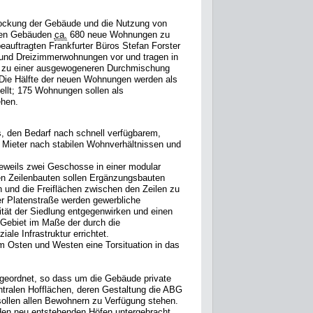
tockung der Gebäude und die Nutzung von
den Gebäuden
ca.
680 neue Wohnungen zu
eauftragten Frankfurter Büros Stefan Forster
 und Dreizimmerwohnungen vor und tragen in
 zu einer ausgewogeneren Durchmischung
Die Hälfte der neuen Wohnungen werden als
llt; 175 Wohnungen sollen als
ehen.
s, den Bedarf nach schnell verfügbarem,
Mieter nach stabilen Wohnverhältnissen und
eweils zwei Geschosse in einer modular
en Zeilenbauten sollen Ergänzungsbauten
rn und die Freiflächen zwischen den Zeilen zu
r Platenstraße werden gewerbliche
ität der Siedlung entgegenwirken und einen
 Gebiet im Maße der durch die
le Infrastruktur errichtet.
m Osten und Westen eine Torsituation in das
geordnet, so dass um die Gebäude private
ntralen Hofflächen, deren Gestaltung die ABG
ollen allen Bewohnern zu Verfügung stehen.
 den neu entstehenden Höfen untergebracht.