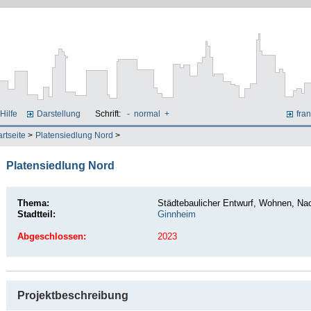
Hilfe
Darstellung
Schrift:
-
normal
+
fran
artseite
>
Platensiedlung Nord
>
Platensiedlung Nord
Thema:
Städtebaulicher Entwurf, Wohnen, Na
Stadtteil:
Ginnheim
Abgeschlossen:
2023
Projektbeschreibung