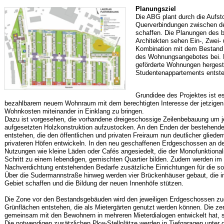
Planungsziel
Die ABG plant durch die Aufs
Querverbindungen zwischen 
schaffen. Die Planungen des b
Architekten sehen Ein-, Zwei-
Kombination mit dem Bestand
des Wohnungsangebotes bei. 
geförderte Wohnungen hergeste
Studentenappartements entst
Grundidee des Projektes ist e
bezahlbarem neuem Wohnraum mit dem berechtigten Interesse der jetzigen 
Wohnkosten miteinander in Einklang zu bringen.
Dazu ist vorgesehen, die vorhandene dreigeschossige Zeilenbebauung um j
aufgesetzten Holzkonstruktion aufzustocken. An den Enden der bestehend
entstehen, die den öffentlichen und privaten Freiraum nun deutlicher gliede
privateren Höfen entwickeln. In den neu geschaffenen Erdgeschossen an de
Nutzungen wie kleine Läden oder Cafés angesiedelt, die der Monofunktional
Schritt zu einem lebendigen, gemischten Quartier bilden. Zudem werden im
Nachverdichtung entstehenden Bedarfe zusätzliche Einrichtungen für die sozia
Über die Sudermannstraße hinweg werden vier Brückenhäuser gebaut, die i
Gebiet schaffen und die Bildung der neuen Innenhöfe stützen.
Die Zone vor den Bestandsgebäuden wird den jeweiligen Erdgeschossen zu
Grünflächen entstehen, die als Mietergärten genutzt werden können. Die ze
gemeinsam mit den Bewohnern in mehreren Mieterdialogen entwickelt hat, s
Die notwendigen zusätzlichen
Pkw
-Stellplätze werden in Tiefgaragen unter