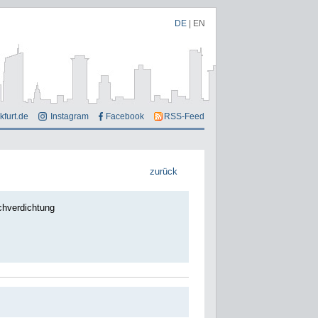
DE
|
EN
kfurt.de
Instagram
Facebook
RSS-Feed
zurück
chverdichtung