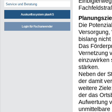
zur Grenze d
Service und Beratung
Einbiglerweg
Fachfeldstra
Auskunftssystem planAS
Planungszie
Login für Fachanwender
Die Potenzia
Versorgung, 
bislang nicht
Das Förderpr
Vernetzung vo
einzuwirken 
stärken.
Neben der St
der damit v
weitere Ziel
der das Orts
Aufwertung v