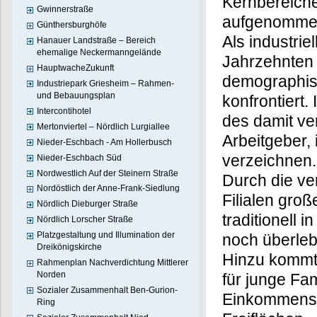
das Städteb
Gwinnerstraße
„Aktive Kern
Günthersburghöfe
„Lebendige 
Hanauer Landstraße – Bereich
ehemalige Neckermanngelände
Als industriel
HauptwacheZukunft
Fechenheim s
Industriepark Griesheim – Rahmen-
und Bebauungsplan
besonders st
Intercontihotel
gesellschaftl
Mertonviertel – Nördlich Lurgiallee
Grund der De
Nieder-Eschbach - Am Hollerbusch
Stellenabbaus
Nieder-Eschbach Süd
Nordwestlich Auf der Steinern Straße
überdurchsch
Nordöstlich der Anne-Frank-Siedlung
Durch die ve
Nördlich Dieburger Straße
Filialen groß
Nördlich Lorscher Straße
Platzgestaltung und Illumination der
traditionell 
Dreikönigskirche
noch überleb
Rahmenplan Nachverdichtung Mittlerer
Norden
Hinzu kommt
Sozialer Zusammenhalt Ben-Gurion-
für junge Fa
Ring