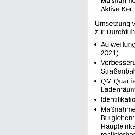
Informatio
Maßnahmen
Aktive Ker
Umsetzung 
zur Durchfü
Aufwertung
2021)
Verbesseru
Straßenbah
QM Quarti
Ladenräum
Identifika
Maßnahmenk
Burglehen:
Haupteinka