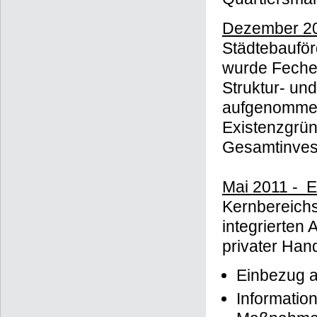
Quartiersman
Dezember 20
Städtebaufö
wurde Feche
Struktur- un
aufgenommen
Existenzgrü
Gesamtinvest
Mai 2011 - 
Kernbereichs
integrierten
privater Han
Einbezug al