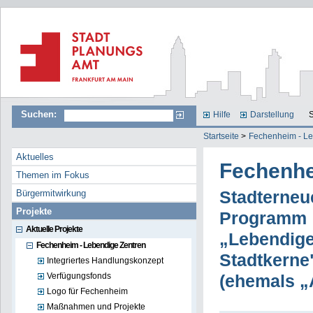
Suchen:
Hilfe
Darstellung
S
Startseite
>
Fechenheim - Le
Aktuelles
Fechenhe
Themen im Fokus
Bürgermitwirkung
Stadterneu
Projekte
Programm
Aktuelle Projekte
„Lebendige
Fechenheim - Lebendige Zentren
Stadtkerne
Integriertes Handlungskonzept
Verfügungsfonds
(ehemals „
Logo für Fechenheim
Maßnahmen und Projekte