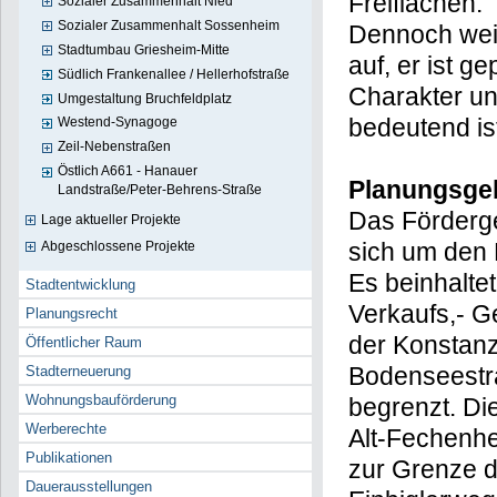
Einkommenskl
Sozialer Zusammenhalt Nied
Sozialer Zusammenhalt Sossenheim
Freiflächen.
Stadtumbau Griesheim-Mitte
Dennoch wei
Südlich Frankenallee / Hellerhofstraße
auf, er ist g
Umgestaltung Bruchfeldplatz
Charakter un
Westend-Synagoge
Zeil-Nebenstraßen
bedeutend is
Östlich A661 - Hanauer
Landstraße/Peter-Behrens-Straße
Planungsge
Lage aktueller Projekte
Das Förderge
Abgeschlossene Projekte
sich um den 
Stadtentwicklung
Es beinhalte
Planungsrecht
Verkaufs,- G
Öffentlicher Raum
der Konstanz
Stadterneuerung
Wohnungsbauförderung
Bodenseestra
Werberechte
begrenzt. Di
Publikationen
Alt-Fechenh
Dauerausstellungen