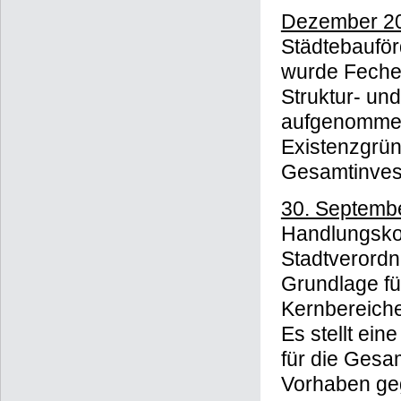
Fechenheim, 
Dezember 20
Städtebaufö
wurde Feche
Struktur- un
aufgenommen
Existenzgrü
Gesamtinvest
30. Septemb
Handlungsko
Stadtverord
Grundlage f
Kernbereiche
Es stellt ein
für die Gesam