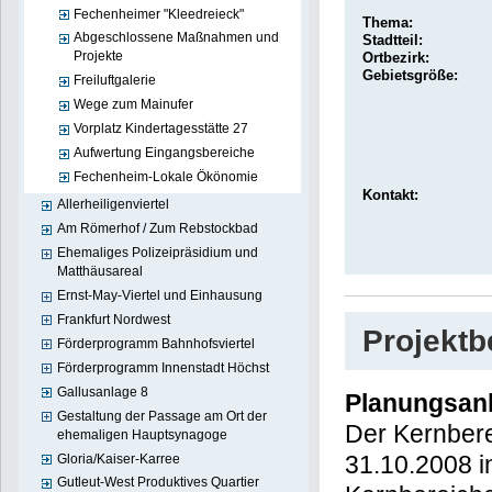
Fechenheimer "Kleedreieck"
Thema:
Abgeschlossene Maßnahmen und
Stadtteil:
Projekte
Ortbezirk:
Gebietsgröße:
Freiluftgalerie
Wege zum Mainufer
Vorplatz Kindertagesstätte 27
Aufwertung Eingangsbereiche
Fechenheim-Lokale Ökönomie
Kontakt:
Allerheiligenviertel
Am Römerhof / Zum Rebstockbad
Ehemaliges Polizeipräsidium und
Matthäusareal
Ernst-May-Viertel und Einhausung
Frankfurt Nordwest
Projekt
Förderprogramm Bahnhofsviertel
Förderprogramm Innenstadt Höchst
Gallusanlage 8
Planungsan
Gestaltung der Passage am Ort der
Der Kernber
ehemaligen Hauptsynagoge
Bescheid de
Gloria/Kaiser-Karree
Gutleut-West Produktives Quartier