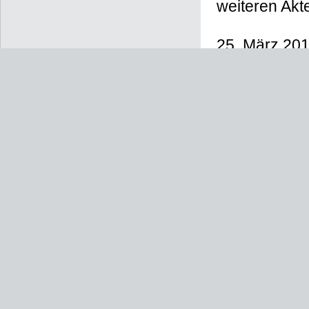
Vorhaben geg
weiteren Akt
25. März 20
Kernbereiche
Stadtverord
Zur Seite 
PDF-Dateien 
Fördergebie
[2097 KB]