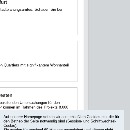
furt
 Stadtplanungsamtes. Schauen Sie bei
n Quartiers mit signifikantem Wohnanteil
westen
bereitenden Untersuchungen für den
ier können im Rahmen des Projekts 8.000
entstehen.
Auf unserer Homepage setzen wir ausschließlich Cookies ein, die für
den Betrieb der Seite notwendig sind (Session- und Schriftwechsel-
Cookie).
Sie werden für maximal 60 Minuten gespeichert und können nicht