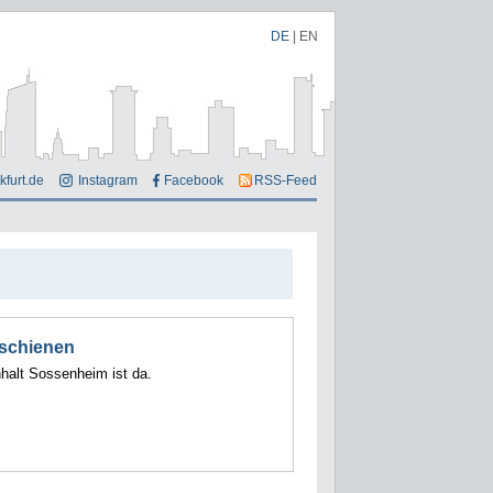
DE
|
EN
kfurt.de
Instagram
Facebook
RSS-Feed
rschienen
alt Sossenheim ist da.