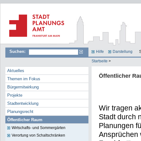
Suchen:
Hilfe
Darstellung
S
Startseite
>
Aktuelles
Öffentlicher R
Themen im Fokus
Bürgermitwirkung
Projekte
Stadtentwicklung
Wir tragen a
Planungsrecht
Stadt durch 
Öffentlicher Raum
Planungen f
Wirtschafts- und Sommergärten
Ansprüchen 
Verortung von Schaltschränken