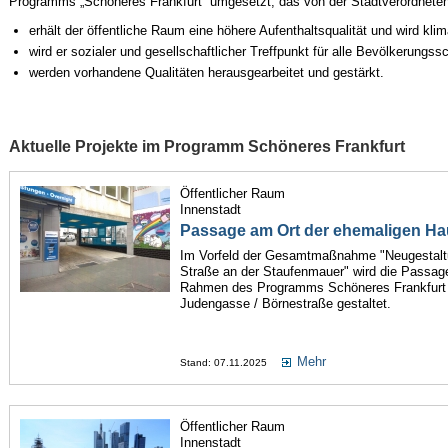
Programms „Schöneres Frankfurt“ umgesetzt, das von der Stadtverordnet
erhält der öffentliche Raum eine höhere Aufenthaltsqualität und wird kl
wird er sozialer und gesellschaftlicher Treffpunkt für alle Bevölkerungss
werden vorhandene Qualitäten herausgearbeitet und gestärkt.
Aktuelle Projekte im Programm Schöneres Frankfurt
Öffentlicher Raum
Innenstadt
Passage am Ort der ehemaligen H
Im Vorfeld der Gesamtmaßnahme "Neugestaltu
Straße an der Staufenmauer" wird die Passa
Rahmen des Programms Schöneres Frankfurt a
Judengasse / Börnestraße gestaltet.
Mehr
Stand: 07.11.2025
Öffentlicher Raum
Innenstadt