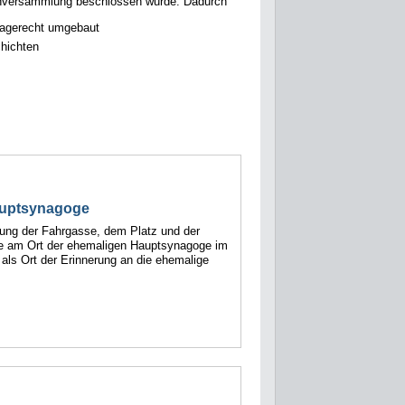
enversammlung beschlossen wurde. Dadurch
imagerecht umgebaut
chichten
auptsynagoge
ng der Fahrgasse, dem Platz und der
ge am Ort der ehemaligen Hauptsynagoge im
ls Ort der Erinnerung an die ehemalige