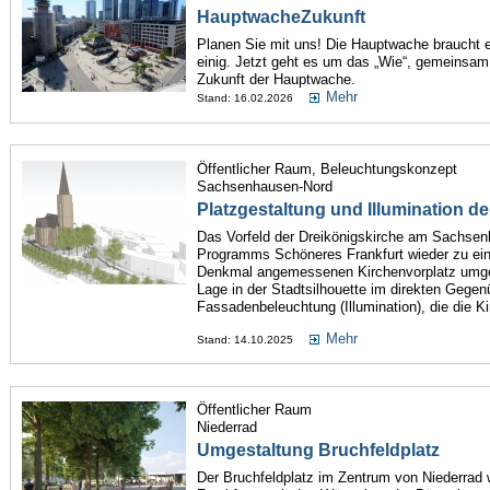
HauptwacheZukunft
Planen Sie mit uns! Die Hauptwache braucht ei
einig. Jetzt geht es um das „Wie“, gemeinsam 
Zukunft der Hauptwache.
Mehr
Stand: 16.02.2026
Öffentlicher Raum, Beleuchtungskonzept
Sachsenhausen-Nord
Platzgestaltung und Illumination d
Das Vorfeld der Dreikönigskirche am Sachsen
Programms Schöneres Frankfurt wieder zu ei
Denkmal angemessenen Kirchenvorplatz umgest
Lage in der Stadtsilhouette im direkten Gege
Fassadenbeleuchtung (Illumination), die die K
Mehr
Stand: 14.10.2025
Öffentlicher Raum
Niederrad
Umgestaltung Bruchfeldplatz
Der Bruchfeldplatz im Zentrum von Niederra