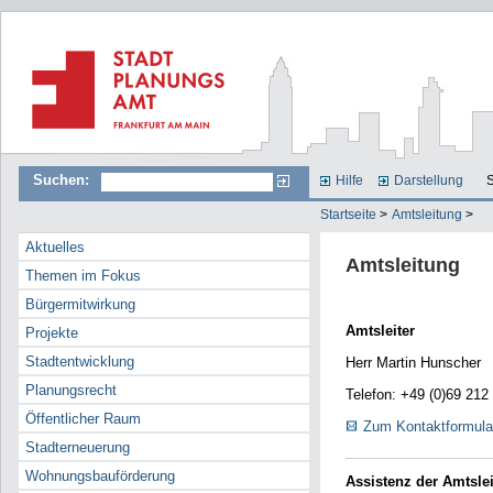
Suchen:
Hilfe
Darstellung
S
Startseite
>
Amtsleitung
>
Aktuelles
Amtsleitung
Themen im Fokus
Bürgermitwirkung
Amtsleiter
Projekte
Stadtentwicklung
Herr Martin Hunscher
Planungsrecht
Telefon: +49 (0)69 212
Öffentlicher Raum
Zum Kontaktformula
Stadterneuerung
Wohnungsbauförderung
Assistenz der Amtsle