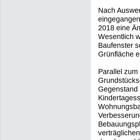
Nach Auswert
eingegangen
2018 eine Ä
Wesentlich w
Baufenster s
Grünfläche e
Parallel zum
Grundstückse
Gegenstand i
Kindertagess
Wohnungsbau
Verbesserung
Bebauungspla
verträgliche