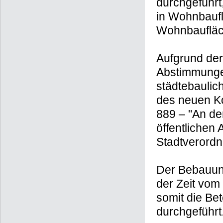
durchgeführt
in Wohnbaufl
Wohnbaufläc
Aufgrund der
Abstimmunge
städtebaulic
des neuen K
889 – "An de
öffentlichen
Stadtverord
Der Bebauun
der Zeit vom
somit die Bet
durchgeführt