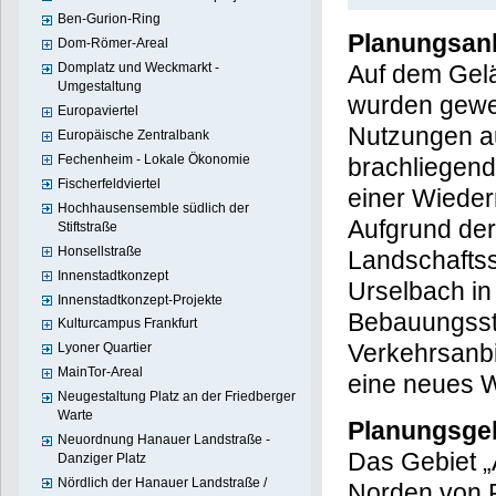
Ben-Gurion-Ring
Planungsan
Dom-Römer-Areal
Domplatz und Weckmarkt -
Auf dem Gel
Umgestaltung
wurden gewe
Europaviertel
Nutzungen a
Europäische Zentralbank
Fechenheim - Lokale Ökonomie
brachliegend
Fischerfeldviertel
einer Wieder
Hochhausensemble südlich der
Aufgrund der
Stiftstraße
Honsellstraße
Landschafts
Innenstadtkonzept
Urselbach in
Innenstadtkonzept-Projekte
Bebauungsst
Kulturcampus Frankfurt
Verkehrsanbi
Lyoner Quartier
MainTor-Areal
eine neues 
Neugestaltung Platz an der Friedberger
Warte
Planungsge
Neuordnung Hanauer Landstraße -
Das Gebiet „
Danziger Platz
Nördlich der Hanauer Landstraße /
Norden von F