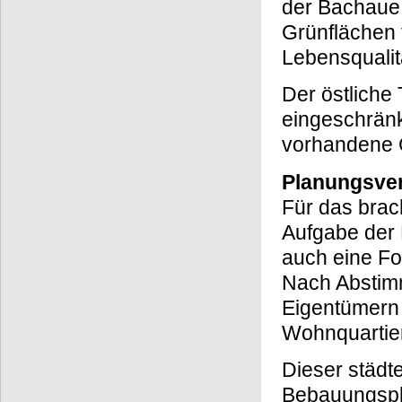
der Bachaue f
Grünflächen 
Lebensqualit
Der östliche
eingeschrän
vorhandene G
Planungsver
Für das brac
Aufgabe der
auch eine F
Nach Abstim
Eigentümern 
Wohnquartier
Dieser städt
Bebauungspl