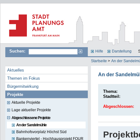
Suchen:
Hilfe
Darstellung
S
Startseite
>
An der Sandelm
Aktuelles
An der Sandelmü
Themen im Fokus
Bürgermitwirkung
Thema:
Projekte
Stadtteil:
Aktuelle Projekte
Abgeschlossen:
Lage aktueller Projekte
Abgeschlossene Projekte
An der Sandelmühle
Bahnhofsvorplatz Höchst Süd
Projekt
Bankenviertel - Hochhausprojekt FOUR