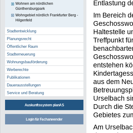
Entlastung d
Wohnen am nördlichen
Günthersburgpark
Im Bereich de
Wohngebiet nördlich Frankfurter Berg -
Hilgenfeld
Geschosswoh
Haltestelle 
Stadtentwicklung
Treffpunkt f
Planungsrecht
Öffentlicher Raum
benachbarten
Stadterneuerung
Geschosswoh
Wohnungsbauförderung
entstehen kön
Werberechte
Kindertagess
Publikationen
aus dem Neub
Dauerausstellungen
Betreuungspl
Service und Beratung
Urselbach si
Durch die St
Auskunftssystem planAS
Gebietes zu
Login für Fachanwender
Am Urselbac