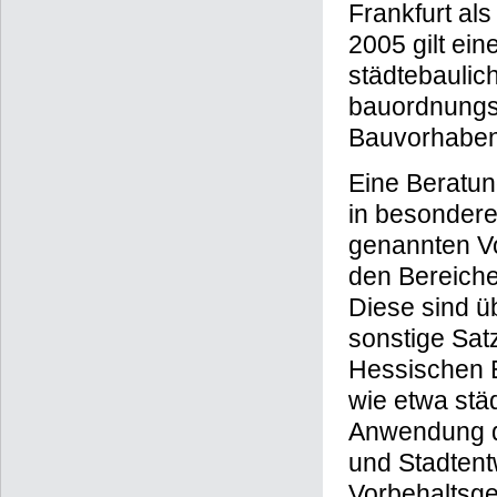
Frankfurt al
2005 gilt ein
städtebaulic
bauordnungs
Bauvorhaben
Eine Beratun
in besondere
genannten Vo
den Bereiche
Diese sind ü
sonstige Sa
Hessischen B
wie etwa stä
Anwendung d
und Stadtent
Vorbehaltsge