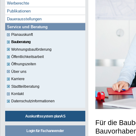
Werberechte
Publikationen
Dauerausstellungen
Service und Beratung
Planauskunft
Bauberatung
Wohnungsbauförderung
Öffentlichkeitsarbeit
Öffnungszeiten
Über uns
Karriere
Stadtteilberatung
Kontakt
Datenschutzinformationen
Auskunftssystem planAS
Für die Bau
Bauvorhaben 
Login für Fachanwender