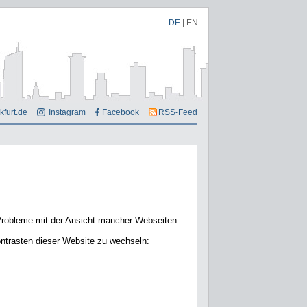
DE
|
EN
kfurt.de
Instagram
Facebook
RSS-Feed
obleme mit der Ansicht mancher Webseiten.
ontrasten dieser Website zu wechseln: