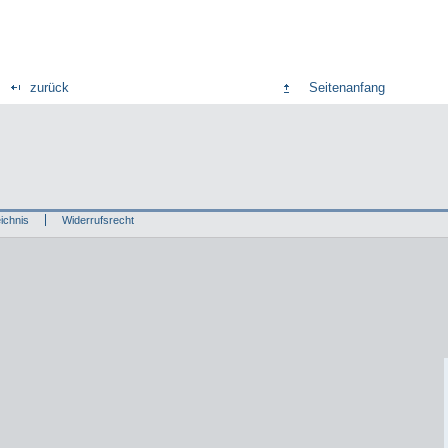
zurück
Seitenanfang
ichnis
Widerrufsrecht