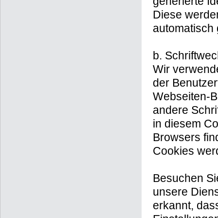
generierte Id
Diese werden
automatisch
b. Schriftwe
Wir verwende
der Benutzer
Webseiten-Be
andere Schri
in diesem Co
Browsers fin
Cookies werd
Besuchen Sie
unsere Diens
erkannt, das