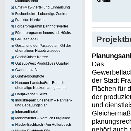
Kontakt:
Matthäusareal
Ernst-May-Viertel und Einhausung
Fechenheim - Lebendige Zentren
Frankfurt Nordwest
Förderprogramm Bahnhofsviertel
Förderprogramm Innenstadt Höchst
Projekt
Gallusanlage 8
Gestaltung der Passage am Ort der
ehemaligen Hauptsynagoge
Planungsan
Gloria/Kaiser-Karree
Das
Gutleut-West Produktives Quartier
Gwinnerstraße
Gewerbefläc
Günthersburghöfe
der Stadt Fra
Hanauer Landstraße – Bereich
Flächen für 
ehemalige Neckermanngelände
HauptwacheZukunft
der produzie
Industriepark Griesheim – Rahmen-
und dienstle
und Bebauungsplan
Gleichermaß
Intercontihotel
Mertonviertel – Nördlich Lurgiallee
planungsrech
Nieder-Eschbach - Am Hollerbusch
gehört auch 