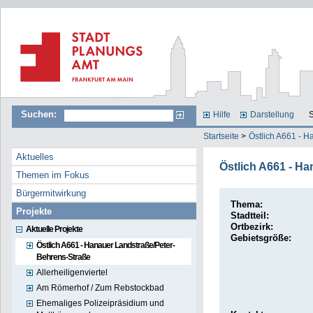
Suchen:
Hilfe
Darstellung
S
Startseite
>
Östlich A661 - 
Aktuelles
Östlich A661 - H
Themen im Fokus
Bürgermitwirkung
Thema:
Projekte
Stadtteil:
Ortbezirk:
Aktuelle Projekte
Gebietsgröße:
Östlich A661 - Hanauer Landstraße/Peter-
Behrens-Straße
Allerheiligenviertel
Am Römerhof / Zum Rebstockbad
Ehemaliges Polizeipräsidium und