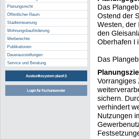
Das Plangebie
Planungsrecht
Ostend der S
Öffentlicher Raum
Stadterneuerung
Westen, der
Wohnungsbauförderung
den Gleisan
Werberechte
Oberhafen I 
Publikationen
Dauerausstellungen
Das Plangebi
Service und Beratung
Planungszie
Auskunftssystem planAS
Vorrangiges 
weiterverarb
Login für Fachanwender
sichern. Dur
verhindert w
Nutzungen im
Gewerbenutz
Festsetzunge