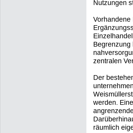
Nutzungen s
Vorhandene B
Ergänzungsst
Einzelhandel
Begrenzung b
nahversorgun
zentralen Ve
Der bestehe
unternehmen
Weismüllerst
werden. Eine
angrenzenden
Darüberhina
räumlich eig