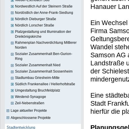
Nieder-Eschbach Süd
Hanauer Lan
Nordwestlich Auf der Steinern Straße
Nordöstlich der Anne-Frank-Siedlung
Nördlich Dieburger Straße
Ein Wechsel
Nördlich Lorscher Straße
Firma Samso
Platzgestaltung und Illumination der
Dreikönigskirche
Geltungsber
Rahmenplan Nachverdichtung Mittlerer
Wandel stehe
Norden
Samson AG a
Sozialer Zusammenhalt Ben-Gurion-
Ring
Landstraße 
Sozialer Zusammenhalt Nied
der Schieles
Sozialer Zusammenhalt Sossenheim
mindergenutz
Stadtumbau Griesheim-Mitte
Südlich Frankenallee / Hellerhofstraße
Umgestaltung Bruchfeldplatz
Eine städteb
Westend-Synagoge
Stadt Frankf
Zeil-Nebenstraßen
hierfür die 
Lage aktueller Projekte
Abgeschlossene Projekte
Planungsge
Stadtentwicklung