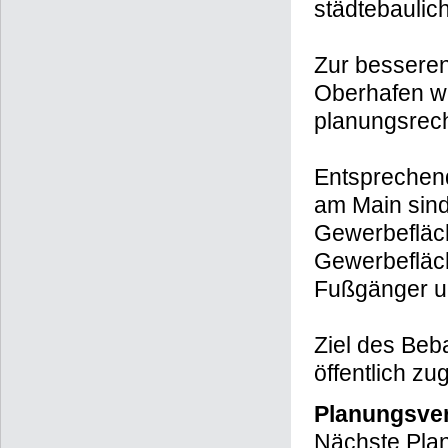
städtebaulic
Zur besseren
Oberhafen wi
planungsrecht
Entsprechend
am Main sin
Gewerbefläc
Gewerbefläch
Fußgänger u
Ziel des Beb
öffentlich z
Planungsver
Nächste Plan