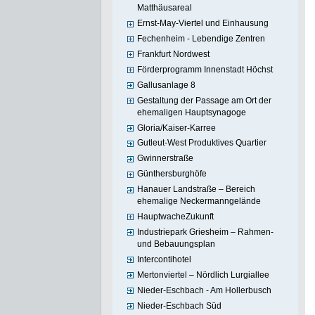
Matthäusareal
Ernst-May-Viertel und Einhausung
Fechenheim - Lebendige Zentren
Frankfurt Nordwest
Förderprogramm Innenstadt Höchst
Gallusanlage 8
Gestaltung der Passage am Ort der
ehemaligen Hauptsynagoge
Gloria/Kaiser-Karree
Gutleut-West Produktives Quartier
Gwinnerstraße
Günthersburghöfe
Hanauer Landstraße – Bereich
ehemalige Neckermanngelände
HauptwacheZukunft
Industriepark Griesheim – Rahmen-
und Bebauungsplan
Intercontihotel
Mertonviertel – Nördlich Lurgiallee
Nieder-Eschbach - Am Hollerbusch
Nieder-Eschbach Süd