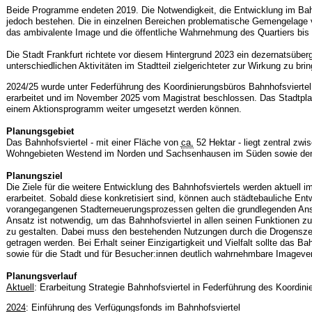
Beide Programme endeten 2019. Die Notwendigkeit, die Entwicklung im Bahnho
jedoch bestehen. Die in einzelnen Bereichen problematische Gemengelage 
das ambivalente Image und die öffentliche Wahrnehmung des Quartiers bis 
Die Stadt Frankfurt richtete vor diesem Hintergrund 2023 ein dezernatsüber
unterschiedlichen Aktivitäten im Stadtteil zielgerichteter zur Wirkung zu br
2024/25 wurde unter Federführung des Koordinierungsbüros Bahnhofsviertel e
erarbeitet und im November 2025 vom Magistrat beschlossen. Das Stadtplanu
einem Aktionsprogramm weiter umgesetzt werden können.
Planungsgebiet
Das Bahnhofsviertel - mit einer Fläche von
ca.
52 Hektar - liegt zentral zw
Wohngebieten Westend im Norden und Sachsenhausen im Süden sowie dem 
Planungsziel
Die Ziele für die weitere Entwicklung des Bahnhofsviertels werden aktuell 
erarbeitet. Sobald diese konkretisiert sind, können auch städtebauliche Ent
vorangegangenen Stadterneuerungsprozessen gelten die grundlegenden Ansät
Ansatz ist notwendig, um das Bahnhofsviertel in allen seinen Funktionen zu
zu gestalten. Dabei muss den bestehenden Nutzungen durch die Drogensze
getragen werden. Bei Erhalt seiner Einzigartigkeit und Vielfalt sollte das B
sowie für die Stadt und für Besucher:innen deutlich wahrnehmbare Imageve
Planungsverlauf
Aktuell
: Erarbeitung Strategie Bahnhofsviertel in Federführung des Koordin
2024
: Einführung des Verfügungsfonds im Bahnhofsviertel