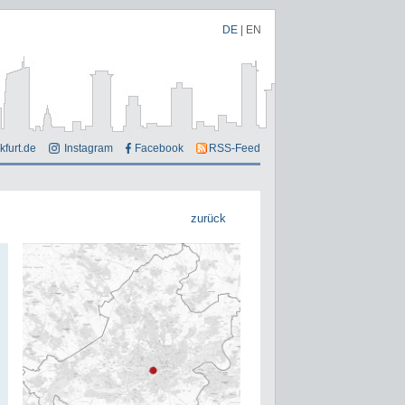
DE
|
EN
kfurt.de
Instagram
Facebook
RSS-Feed
zurück