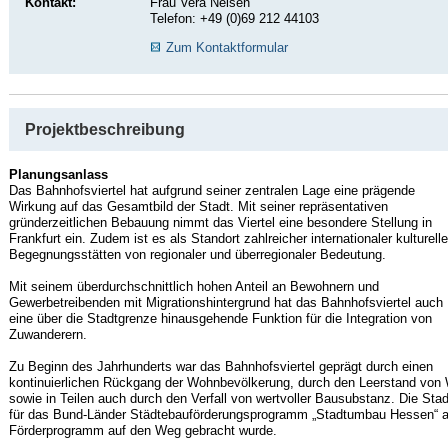
Kontakt:
Frau Vera Neisen
Telefon: +49 (0)69 212 44103
Zum Kontaktformular
Projektbeschreibung
Planungsanlass
Das Bahnhofsviertel hat aufgrund seiner zentralen Lage eine prägende
Wirkung auf das Gesamtbild der Stadt. Mit seiner repräsentativen
gründerzeitlichen Bebauung nimmt das Viertel eine besondere Stellung in
Frankfurt ein. Zudem ist es als Standort zahlreicher internationaler kulturelle
Begegnungsstätten von regionaler und überregionaler Bedeutung.
Mit seinem überdurchschnittlich hohen Anteil an Bewohnern und
Gewerbetreibenden mit Migrationshintergrund hat das Bahnhofsviertel auch
eine über die Stadtgrenze hinausgehende Funktion für die Integration von
Zuwanderern.
Zu Beginn des Jahrhunderts war das Bahnhofsviertel geprägt durch einen
kontinuierlichen Rückgang der Wohnbevölkerung, durch den Leerstand vo
sowie in Teilen auch durch den Verfall von wertvoller Bausubstanz. Die Stad
für das Bund-Länder Städtebauförderungsprogramm „Stadtumbau Hessen“ an
Förderprogramm auf den Weg gebracht wurde.