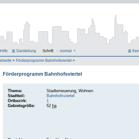
Hilfe
Darstellung
Schrift:
-
normal
+
fran
artseite
>
Förderprogramm Bahnhofsviertel
>
Förderprogramm Bahnhofsviertel
Thema:
Stadterneuerung, Wohnen
Stadtteil:
Bahnhofsviertel
Ortbezirk:
1
Gebietsgröße:
52
ha