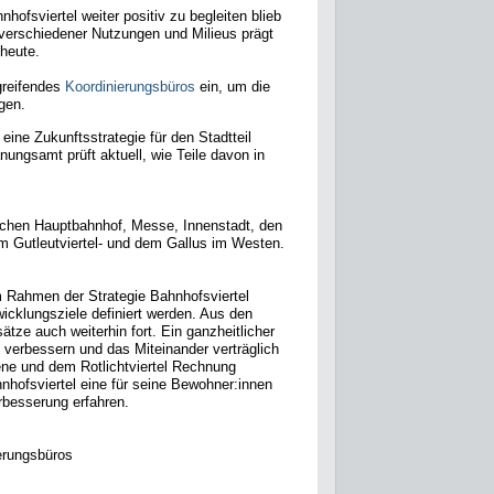
fsviertel weiter positiv zu begleiten blieb
verschiedener Nutzungen und Milieus prägt
heute.
greifendes
Koordinierungsbüros
ein, um die
ingen.
ine Zukunftsstrategie für den Stadtteil
ngsamt prüft aktuell, wie Teile davon in
ischen Hauptbahnhof, Messe, Innenstadt, den
Gutleutviertel- und dem Gallus im Westen.
im Rahmen der Strategie Bahnhofsviertel
wicklungsziele definiert werden. Aus den
ze auch weiterhin fort. Ein ganzheitlicher
 verbessern und das Miteinander verträglich
ne und dem Rotlichtviertel Rechnung
ahnhofsviertel eine für seine Bewohner:innen
rbesserung erfahren.
ierungsbüros