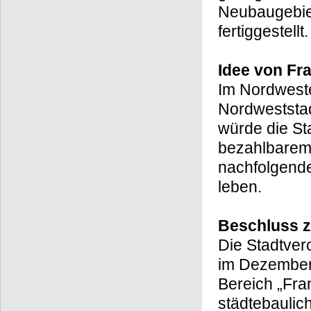
Neubaugebiet
fertiggestellt.
Idee von Fr
Im Nordweste
Nordweststad
würde die St
bezahlbarem 
nachfolgende
leben.
Beschluss z
Die Stadtver
im Dezember 
Bereich „Fra
städtebauli