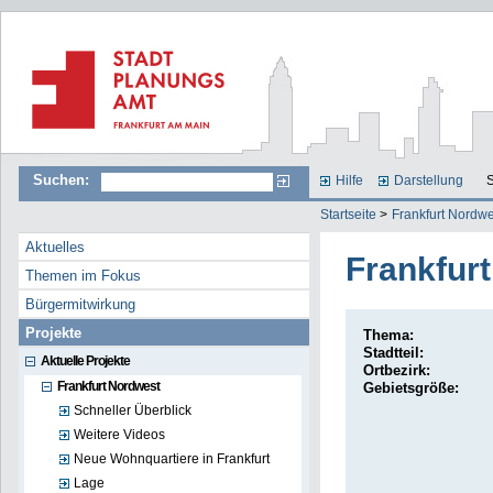
Suchen:
Hilfe
Darstellung
S
Startseite
>
Frankfurt Nordw
Aktuelles
Frankfurt
Themen im Fokus
Bürgermitwirkung
Projekte
Thema:
Stadtteil:
Aktuelle Projekte
Ortbezirk:
Frankfurt Nordwest
Gebietsgröße:
Schneller Überblick
Weitere Videos
Neue Wohnquartiere in Frankfurt
Lage