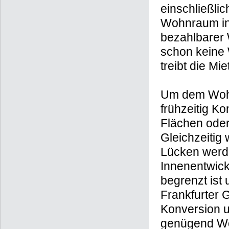
einschließli
Wohnraum in 
bezahlbarer 
schon keine 
treibt die Mi
Um dem Wohn
frühzeitig Ko
Flächen ode
Gleichzeitig 
Lücken werd
Innenentwick
begrenzt ist
Frankfurter 
Konversion u
genügend Wo