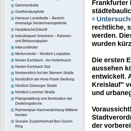
Frankfurter
Gwinnerstraße
städtebauli
Günthersburghöfe
Untersuch
Hanauer Landstraße – Bereich
ehemalige Neckermanngelände
rechtliche,
HauptwacheZukunft
werden. Di
Industriepark Griesheim – Rahmen-
und Bebauungsplan
wurden kürz
Intercontihotel
Mertonviertel – Nördlich Lurgiallee
Die ersten E
Nieder-Eschbach - Am Hollerbusch
aussehen kö
Nieder-Eschbach Süd
Nordwestlich Auf der Steinern Straße
entwickelt.
Nordöstlich der Anne-Frank-Siedlung
Kreislauf"
vo
Nördlich Dieburger Straße
und urbaneg
Nördlich Lorscher Straße
Platzgestaltung und Illumination der
Dreikönigskirche
Voraussicht
Rahmenplan Nachverdichtung Mittlerer
Norden
Stadtverord
Sozialer Zusammenhalt Ben-Gurion-
der vorbere
Ring