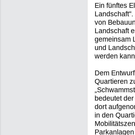
Ein fünftes E
Landschaft".
von Bebauung
Landschaft en
gemeinsam La
und Landscha
werden kann
Dem Entwurf 
Quartieren z
„Schwammstad
bedeutet der
dort aufgeno
in den Quart
Mobilitätsze
Parkanlagen 