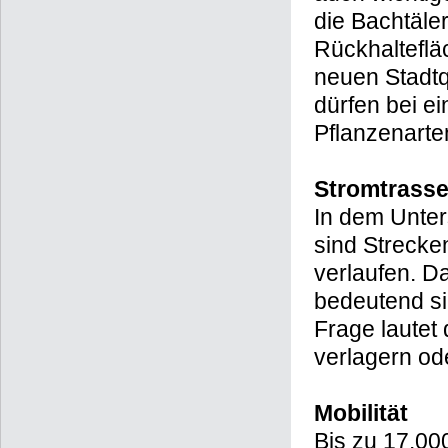
die Bachtäler
Rückhalteflä
neuen Stadtq
dürfen bei e
Pflanzenarte
Stromtrass
In dem Unter
sind Strecke
verlaufen. D
bedeutend si
Frage lautet
verlagern od
Mobilität
Bis zu 17.00