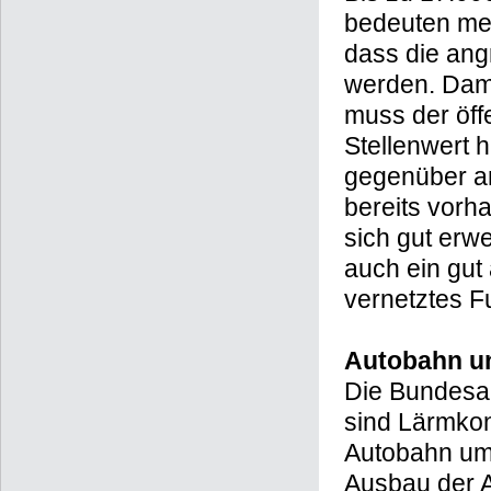
bedeuten meh
dass die angr
werden. Dami
muss der öff
Stellenwert 
gegenüber a
bereits vorh
sich gut erw
auch ein gu
vernetztes F
Autobahn u
Die Bundesau
sind Lärmkon
Autobahn um
Ausbau der