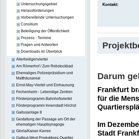
Untersuchungsgebiet
Kontakt:
Herausforderungen
Vorbereitende Untersuchungen
Consilium
Beteiligung der Öffentlichkeit
Prozess - Termine
Projekt
Fragen und Antworten
Downloads im Überblick
Allerheiligenviertel
Am Römerhof / Zum Rebstockbad
Ehemaliges Polizeipräsidium und
Darum geh
Matthäusareal
Ernst-May-Viertel und Einhausung
Frankfurt b
Fechenheim - Lebendige Zentren
für die Men
Förderprogramm Bahnhofsviertel
Quartierspl
Förderprogramm Innenstadt Höchst
Gallusanlage 8
Gestaltung der Passage am Ort der
Im Dezember
ehemaligen Hauptsynagoge
Gloria/Kaiser-Karree
Stadt Frank
Gutleut-West Produktives Quartier