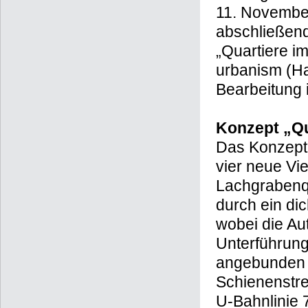
11. November
abschließend
„Quartiere im
urbanism (Ha
Bearbeitung
Konzept „Qu
Das Konzept e
vier neue Vi
Lachgrabenqu
durch ein di
wobei die Au
Unterführung
angebunden 
Schienenstre
U-Bahnlinie 