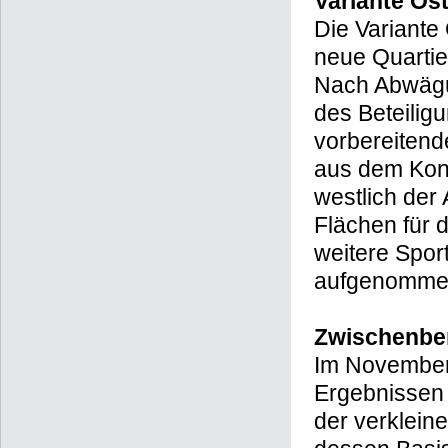
Variante Os
Die Variante
neue Quartier
Nach Abwägu
des Beteilig
vorbereitend
aus dem Kon
westlich der
Flächen für 
weitere Spor
aufgenommen 
Zwischenber
Im November 
Ergebnissen
der verklein