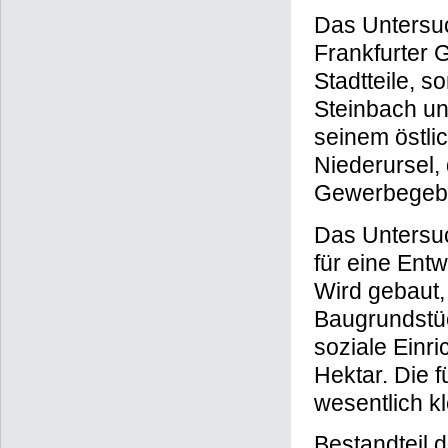
Das Untersuc
Frankfurter 
Stadtteile, s
Steinbach un
seinem östli
Niederursel,
Gewerbegebie
Das Untersuc
für eine Ent
Wird gebaut,
Baugrundstüc
soziale Einr
Hektar. Die f
wesentlich k
Bestandteil 