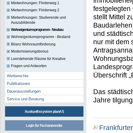
Immobiliene
Mietwohnungen: Förderweg 1
festgelegten
Mietwohnungen: Förderweg 2
stellt Mitte
Mietwohnungen: Studierende und
Auszubildende
Baudarlehen
Wohneigentumsprogramm - Neubau
und städtisch
Wohneigentumsprogramm - Bestand
nur mit dem 
Bilanz Wohnraumförderung
Antragsannah
Modernisierungsbonus
Wohnungsbau
Leerstehende Räume für Kreative
Landesprogr
Fragen und Antworten
Überschrift 
Werberechte
Publikationen
Das städtisc
Dauerausstellungen
Jahre tilgung
Service und Beratung
Auskunftssystem planAS
Login für Fachanwender
Frankfurte