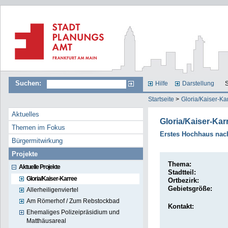
Suchen:
Hilfe
Darstellung
S
Startseite
>
Gloria/Kaiser-Ka
Aktuelles
Gloria/Kaiser-Kar
Themen im Fokus
Erstes Hochhaus nac
Bürgermitwirkung
Projekte
Thema:
Aktuelle Projekte
Stadtteil:
Gloria/Kaiser-Karree
Ortbezirk:
Gebietsgröße:
Allerheiligenviertel
Am Römerhof / Zum Rebstockbad
Kontakt:
Ehemaliges Polizeipräsidium und
Matthäusareal