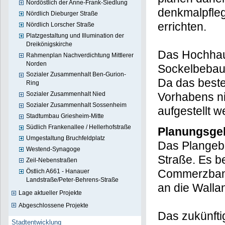
Nordöstlich der Anne-Frank-Siedlung
denkmalpfleg
Nördlich Dieburger Straße
errichten.
Nördlich Lorscher Straße
Platzgestaltung und Illumination der
Dreikönigskirche
Das Hochhaus
Rahmenplan Nachverdichtung Mittlerer
Norden
Sockelbebau
Sozialer Zusammenhalt Ben-Gurion-
Da das beste
Ring
Vorhabens ni
Sozialer Zusammenhalt Nied
Sozialer Zusammenhalt Sossenheim
aufgestellt 
Stadtumbau Griesheim-Mitte
Südlich Frankenallee / Hellerhofstraße
Planungsge
Umgestaltung Bruchfeldplatz
Das Plangebi
Westend-Synagoge
Straße. Es b
Zeil-Nebenstraßen
Commerzbank
Östlich A661 - Hanauer
Landstraße/Peter-Behrens-Straße
an die Walla
Lage aktueller Projekte
Abgeschlossene Projekte
Das zukünfti
Stadtentwicklung