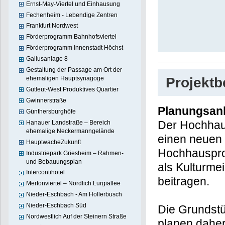
Ernst-May-Viertel und Einhausung
Fechenheim - Lebendige Zentren
Frankfurt Nordwest
Förderprogramm Bahnhofsviertel
Förderprogramm Innenstadt Höchst
Gallusanlage 8
Gestaltung der Passage am Ort der
Projekt
ehemaligen Hauptsynagoge
Gutleut-West Produktives Quartier
Gwinnerstraße
Planungsan
Günthersburghöfe
Der Hochhaus
Hanauer Landstraße – Bereich
ehemalige Neckermanngelände
einen neuen 
HauptwacheZukunft
Hochhauspro
Industriepark Griesheim – Rahmen-
und Bebauungsplan
als Kulturme
Intercontihotel
beitragen.
Mertonviertel – Nördlich Lurgiallee
Nieder-Eschbach - Am Hollerbusch
Nieder-Eschbach Süd
Die Grundst
Nordwestlich Auf der Steinern Straße
planen daher