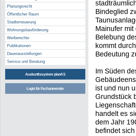
stadträumlic
Planungsrecht
Bindeglied z
Öffentlicher Raum
Taunusanlag
Stadterneuerung
Mainufer mit
Wohnungsbauförderung
Belebung des
Werberechte
kommt durch
Publikationen
Bedeutung z
Dauerausstellungen
Service und Beratung
Im Süden des
Auskunftssystem planAS
Gebäudeense
ist und nun 
Login für Fachanwender
Grundstück b
Liegenschaft
handelt es s
dem Jahr 190
befindet sic