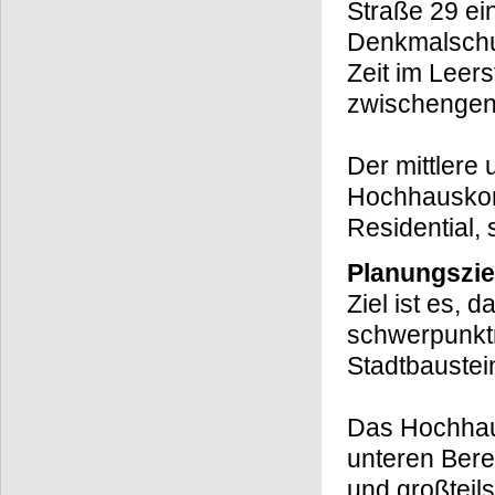
Straße 29 e
Denkmalschut
Zeit im Leer
zwischengen
Der mittlere 
Hochhausko
Residential,
Planungszie
Ziel ist es,
schwerpunkt
Stadtbaustei
Das Hochhau
unteren Bere
und großteils