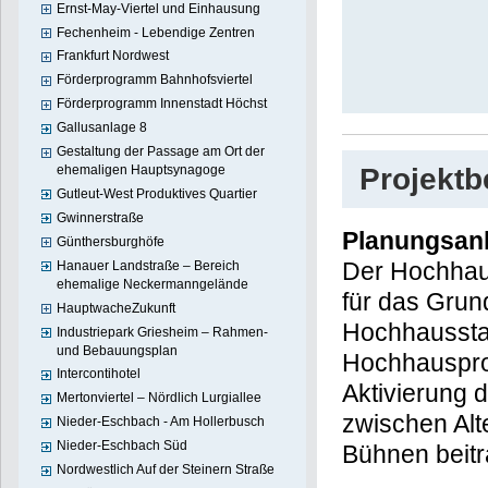
Ernst-May-Viertel und Einhausung
Fechenheim - Lebendige Zentren
Frankfurt Nordwest
Förderprogramm Bahnhofsviertel
Förderprogramm Innenstadt Höchst
Gallusanlage 8
Gestaltung der Passage am Ort der
Projekt
ehemaligen Hauptsynagoge
Gutleut-West Produktives Quartier
Gwinnerstraße
Planungsan
Günthersburghöfe
Der Hochhau
Hanauer Landstraße – Bereich
ehemalige Neckermanngelände
für das Grun
HauptwacheZukunft
Hochhausstan
Industriepark Griesheim – Rahmen-
und Bebauungsplan
Hochhauspro
Intercontihotel
Aktivierung d
Mertonviertel – Nördlich Lurgiallee
zwischen Alt
Nieder-Eschbach - Am Hollerbusch
Nieder-Eschbach Süd
Bühnen beitr
Nordwestlich Auf der Steinern Straße