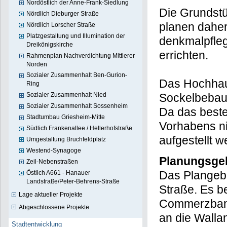
Nordöstlich der Anne-Frank-Siedlung
Die Grundst
Nördlich Dieburger Straße
planen daher
Nördlich Lorscher Straße
Platzgestaltung und Illumination der
denkmalpfleg
Dreikönigskirche
errichten.
Rahmenplan Nachverdichtung Mittlerer
Norden
Sozialer Zusammenhalt Ben-Gurion-
Das Hochhaus
Ring
Sockelbebau
Sozialer Zusammenhalt Nied
Sozialer Zusammenhalt Sossenheim
Da das beste
Stadtumbau Griesheim-Mitte
Vorhabens ni
Südlich Frankenallee / Hellerhofstraße
aufgestellt 
Umgestaltung Bruchfeldplatz
Westend-Synagoge
Planungsge
Zeil-Nebenstraßen
Das Plangebi
Östlich A661 - Hanauer
Landstraße/Peter-Behrens-Straße
Straße. Es b
Lage aktueller Projekte
Commerzbank
Abgeschlossene Projekte
an die Walla
Stadtentwicklung