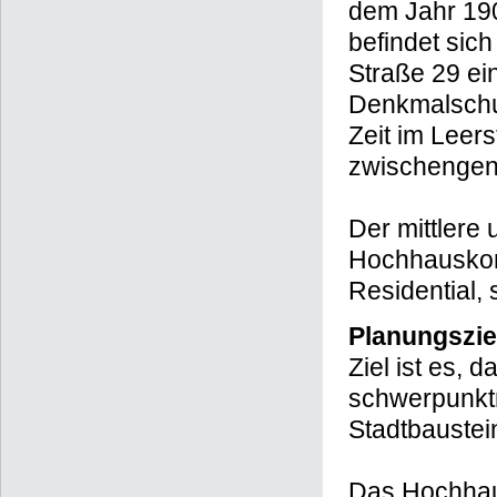
dem Jahr 190
befindet sic
Straße 29 e
Denkmalschut
Zeit im Leer
zwischengen
Der mittlere 
Hochhausko
Residential,
Planungszie
Ziel ist es,
schwerpunkt
Stadtbaustei
Das Hochhau