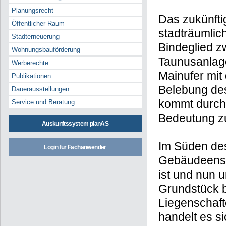
Planungsrecht
Das zukünfti
Öffentlicher Raum
stadträumlic
Stadterneuerung
Bindeglied z
Wohnungsbauförderung
Taunusanlag
Werberechte
Mainufer mit
Publikationen
Belebung des
Dauerausstellungen
kommt durch
Service und Beratung
Bedeutung z
Auskunftssystem planAS
Im Süden des
Login für Fachanwender
Gebäudeense
ist und nun 
Grundstück b
Liegenschaft
handelt es s