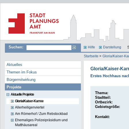
Suchen:
Hilfe
Darstellung
S
Startseite
>
Gloria/Kaiser-Ka
Aktuelles
Gloria/Kaiser-Kar
Themen im Fokus
Erstes Hochhaus nac
Bürgermitwirkung
Projekte
Thema:
Aktuelle Projekte
Stadtteil:
Gloria/Kaiser-Karree
Ortbezirk:
Gebietsgröße:
Allerheiligenviertel
Am Römerhof / Zum Rebstockbad
Kontakt:
Ehemaliges Polizeipräsidium und
Matthäusareal