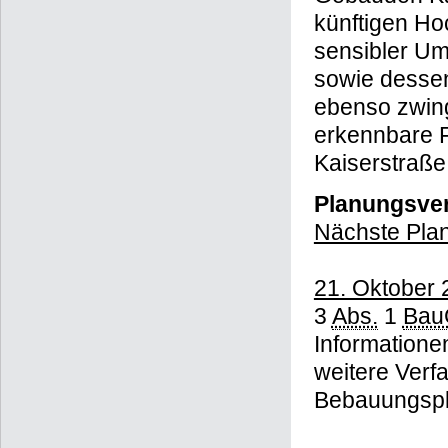
künftigen Ho
sensibler U
sowie dessen
ebenso zwing
erkennbare F
Kaiserstraße
Planungsver
Nächste Plan
21. Oktober 
3
Abs.
1
Bau
Informatione
weitere Verf
Bebauungsp