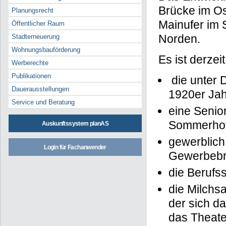
Brücke im Os
Planungsrecht
Mainufer im 
Öffentlicher Raum
Norden.
Stadterneuerung
Wohnungsbauförderung
Es ist derze
Werberechte
Publikationen
die unter 
Dauerausstellungen
1920er Ja
Service und Beratung
eine Seni
Sommerhof
Auskunftssystem planAS
gewerblich
Login für Fachanwender
Gewerbeb
die Berufs
die Milchsa
der sich d
das Theate