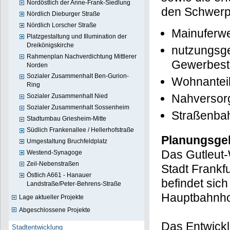
Nordöstlich der Anne-Frank-Siedlung
den Schwerpu
Nördlich Dieburger Straße
Nördlich Lorscher Straße
Mainuferwe
Platzgestaltung und Illumination der
Dreikönigskirche
nutzungsge
Rahmenplan Nachverdichtung Mittlerer
Gewerbesta
Norden
Sozialer Zusammenhalt Ben-Gurion-
Wohnantei
Ring
Nahversorg
Sozialer Zusammenhalt Nied
Sozialer Zusammenhalt Sossenheim
Straßenbah
Stadtumbau Griesheim-Mitte
Südlich Frankenallee / Hellerhofstraße
Planungsge
Umgestaltung Bruchfeldplatz
Das Gutleut-
Westend-Synagoge
Zeil-Nebenstraßen
Stadt Frankf
Östlich A661 - Hanauer
befindet sich
Landstraße/Peter-Behrens-Straße
Hauptbahnho
Lage aktueller Projekte
Abgeschlossene Projekte
Das Entwickl
Stadtentwicklung