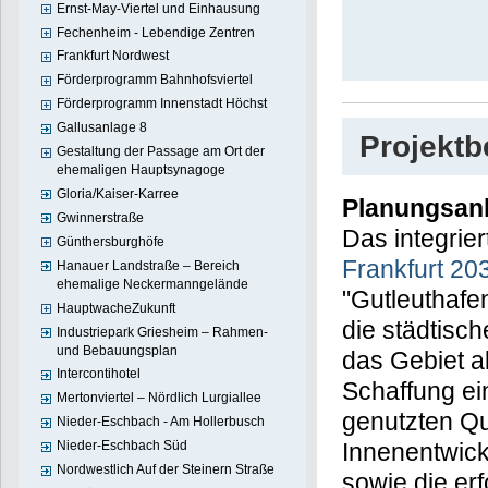
Ernst-May-Viertel und Einhausung
Fechenheim - Lebendige Zentren
Frankfurt Nordwest
Förderprogramm Bahnhofsviertel
Förderprogramm Innenstadt Höchst
Gallusanlage 8
Projekt
Gestaltung der Passage am Ort der
ehemaligen Hauptsynagoge
Gloria/Kaiser-Karree
Planungsan
Gwinnerstraße
Das integrie
Günthersburghöfe
Frankfurt 20
Hanauer Landstraße – Bereich
ehemalige Neckermanngelände
"Gutleuthafe
HauptwacheZukunft
die städtisch
Industriepark Griesheim – Rahmen-
und Bebauungsplan
das Gebiet a
Intercontihotel
Schaffung ei
Mertonviertel – Nördlich Lurgiallee
genutzten Qu
Nieder-Eschbach - Am Hollerbusch
Nieder-Eschbach Süd
Innenentwick
Nordwestlich Auf der Steinern Straße
sowie die erf