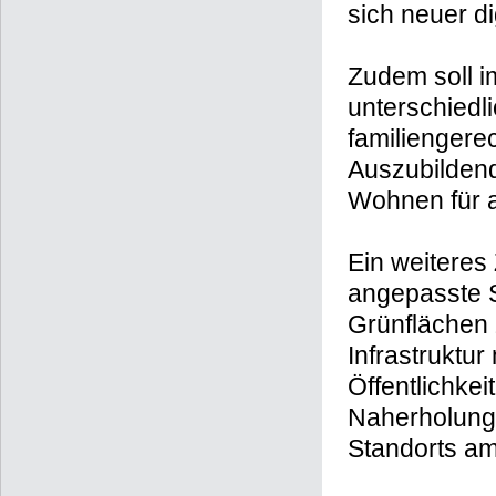
sich neuer di
Zudem soll i
unterschiedl
familienger
Auszubildend
Wohnen für 
Ein weiteres
angepasste S
Grünflächen 
Infrastruktur
Öffentlichkei
Naherholungs
Standorts am