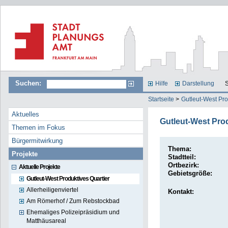
Suchen:
Hilfe
Darstellung
S
Startseite
>
Gutleut-West Pro
Aktuelles
Gutleut-West Prod
Themen im Fokus
Bürgermitwirkung
Thema:
Projekte
Stadtteil:
Ortbezirk:
Aktuelle Projekte
Gebietsgröße:
Gutleut-West Produktives Quartier
Allerheiligenviertel
Kontakt:
Am Römerhof / Zum Rebstockbad
Ehemaliges Polizeipräsidium und
Matthäusareal