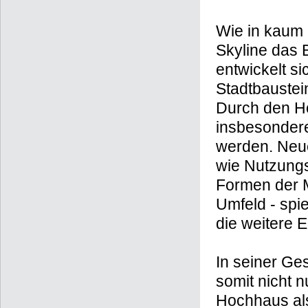
Wie in kaum 
Skyline das 
entwickelt s
Stadtbaustein
Durch den Ho
insbesondere 
werden. Neu
wie Nutzungsv
Formen der M
Umfeld - spi
die weitere 
In seiner Ge
somit nicht 
Hochhaus als 