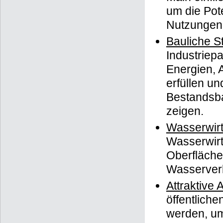
um die Pot
Nutzungen 
Bauliche S
Industriepa
Energien,
erfüllen u
Bestandsba
zeigen.
Wasserwirt
Wasserwirt
Oberfläch
Wasserverb
Attraktive
öffentlich
werden, um 