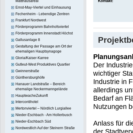
Kontakt:
Matthäusareal
Ernst-May-Viertel und Einhausung
Fechenheim - Lebendige Zentren
Frankfurt Nordwest
Förderprogramm Bahnhofsviertel
Förderprogramm Innenstadt Höchst
Projekt
Gallusanlage 8
Gestaltung der Passage am Ort der
ehemaligen Hauptsynagoge
Planungsan
Gloria/Kaiser-Karree
Der Industrie
Gutleut-West Produktives Quartier
Gwinnerstraße
wichtiger St
Günthersburghöfe
Industrie in F
Hanauer Landstraße – Bereich
allerdings u
ehemalige Neckermanngelände
HauptwacheZukunft
Bedarf an Fl
Intercontihotel
Nutzungen be
Mertonviertel – Nördlich Lurgiallee
Nieder-Eschbach - Am Hollerbusch
Nieder-Eschbach Süd
Anlass für d
Nordwestlich Auf der Steinern Straße
der Stadtver