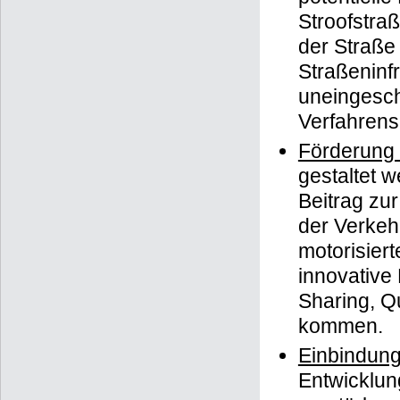
Stroofstraß
der Straße 
Straßeninf
uneingesch
Verfahrens
Förderung n
gestaltet w
Beitrag zur
der Verkeh
motorisier
innovative
Sharing, Q
kommen.
Einbindung
Entwicklung