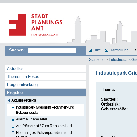
Suchen:
Hilfe
Darstellung
S
Startseite
>
Industriepark G
Aktuelles
Industriepark G
Themen im Fokus
Bürgermitwirkung
Thema:
Projekte
Stadtteil:
Aktuelle Projekte
Ortbezirk:
Industriepark Griesheim – Rahmen- und
Gebietsgröße:
Bebauungsplan
Allerheiligenviertel
Am Römerhof / Zum Rebstockbad
Ehemaliges Polizeipräsidium und