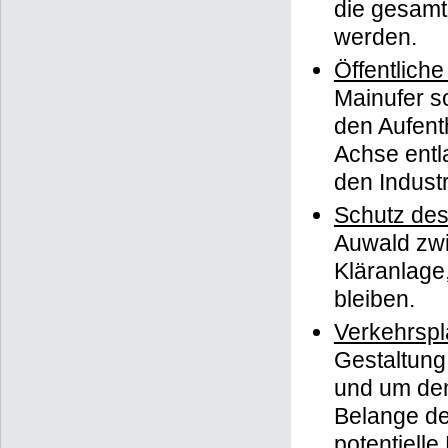
die gesamt
werden.
Öffentlich
Mainufer s
den Aufent
Achse entl
den Indust
Schutz des
Auwald zwi
Kläranlage,
bleiben.
Verkehrspl
Gestaltung
und um den
Belange de
potentiell