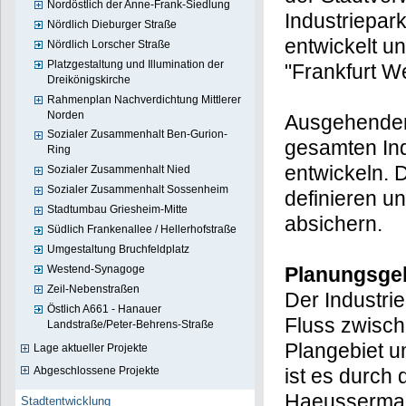
Nordöstlich der Anne-Frank-Siedlung
Industriepar
Nördlich Dieburger Straße
entwickelt u
Nördlich Lorscher Straße
Platzgestaltung und Illumination der
"Frankfurt W
Dreikönigskirche
Rahmenplan Nachverdichtung Mittlerer
Norden
Ausgehendend
Sozialer Zusammenhalt Ben-Gurion-
gesamten In
Ring
entwickeln. 
Sozialer Zusammenhalt Nied
Sozialer Zusammenhalt Sossenheim
definieren u
Stadtumbau Griesheim-Mitte
absichern.
Südlich Frankenallee / Hellerhofstraße
Umgestaltung Bruchfeldplatz
Westend-Synagoge
Planungsge
Zeil-Nebenstraßen
Der Industrie
Östlich A661 - Hanauer
Fluss zwisch
Landstraße/Peter-Behrens-Straße
Plangebiet u
Lage aktueller Projekte
Abgeschlossene Projekte
ist es durch 
Haeusserman
Stadtentwicklung