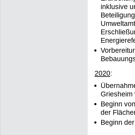
inklusive 
Beteiligun
Umweltamt,
Erschließu
Energierefe
Vorbereitu
Bebauung
2020
:
Übernahme 
Griesheim
Beginn von
der Fläche
Beginn de