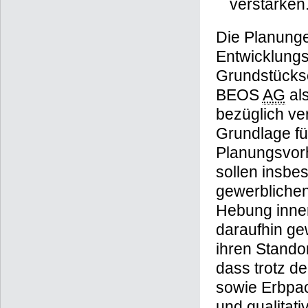
verstärken
Die Planung
Entwicklungs
Grundstücks
BEOS
AG
als
bezüglich ve
Grundlage fü
Planungsvorh
sollen insbe
gewerblichen
Hebung inner
daraufhin ge
ihren Standor
dass trotz d
sowie Erbpac
und qualitati