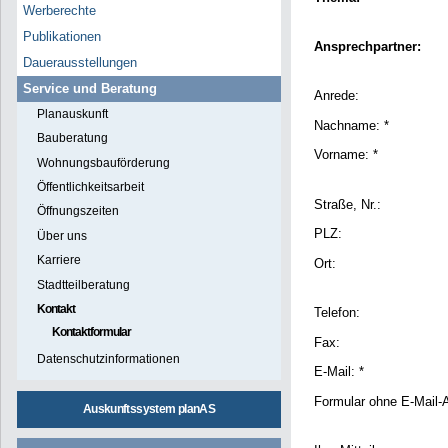
Werberechte
Publikationen
Ansprechpartner:
Dauerausstellungen
Service und Beratung
Anrede:
Planauskunft
Nachname: *
Bauberatung
Vorname: *
Wohnungsbauförderung
Öffentlichkeitsarbeit
Straße, Nr.:
Öffnungszeiten
PLZ:
Über uns
Karriere
Ort:
Stadtteilberatung
Kontakt
Telefon:
Kontaktformular
Fax:
Datenschutzinformationen
E-Mail: *
Formular ohne E-Mail-
Auskunftssystem planAS