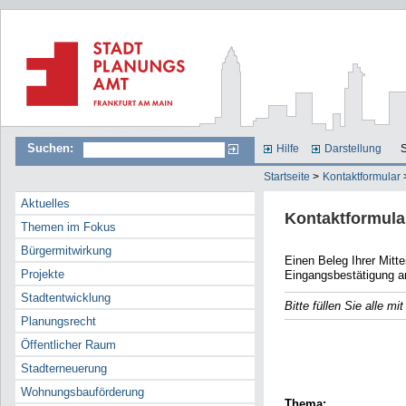
Suchen:
Hilfe
Darstellung
S
Startseite
>
Kontaktformular
Aktuelles
Kontaktformula
Themen im Fokus
Bürgermitwirkung
Einen Beleg Ihrer Mitteilun
Projekte
Eingangsbestätigung a
Stadtentwicklung
Bitte füllen Sie alle m
Planungsrecht
E-Mail
Öffentlicher Raum
Name
Stadterneuerung
Wohnungsbauförderung
Thema: