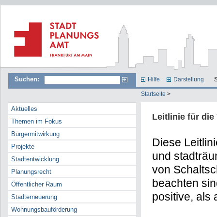
Suchen:
Hilfe
Darstellung
S
Startseite
>
Aktuelles
Leitlinie für d
Themen im Fokus
Bürgermitwirkung
Diese Leitlin
Projekte
und stadträum
Stadtentwicklung
von Schaltsc
Planungsrecht
beachten sin
Öffentlicher Raum
positive, als
Stadterneuerung
Wohnungsbauförderung