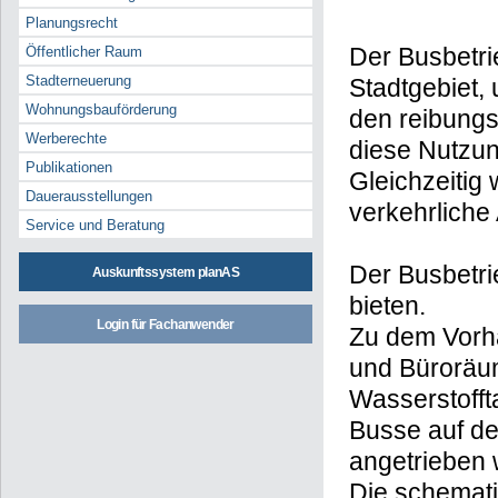
Planungsrecht
Der Busbetrie
Öffentlicher Raum
Stadterneuerung
Stadtgebiet,
Wohnungsbauförderung
den reibungs
Werberechte
diese Nutzun
Publikationen
Gleichzeitig
Dauerausstellungen
verkehrliche
Service und Beratung
Der Busbetri
Auskunftssystem planAS
bieten.
Login für Fachanwender
Zu dem Vorha
und Büroräu
Wasserstoffta
Busse auf de
angetrieben 
Die schemati