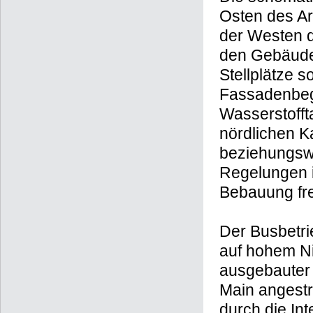
Osten des Ar
der Westen d
den Gebäude
Stellplätze 
Fassadenbegr
Wasserstoffta
nördlichen Ka
beziehungswe
Regelungen 
Bebauung fre
Der Busbetri
auf hohem Ni
ausgebaute
Main angestr
durch die Int