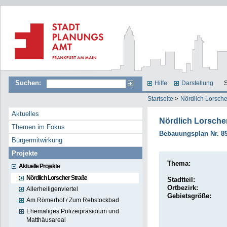
Suchen:
Hilfe
Darstellung
S
Startseite
>
Nördlich Lorsche
Aktuelles
Nördlich Lorsche
Themen im Fokus
Bebauungsplan Nr. 8
Bürgermitwirkung
Projekte
Thema:
Aktuelle Projekte
Nördlich Lorscher Straße
Stadtteil:
Ortbezirk:
Allerheiligenviertel
Gebietsgröße:
Am Römerhof / Zum Rebstockbad
Ehemaliges Polizeipräsidium und
Matthäusareal