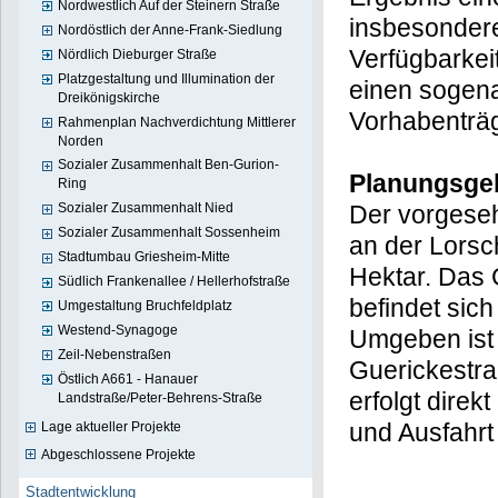
Nordwestlich Auf der Steinern Straße
insbesondere
Nordöstlich der Anne-Frank-Siedlung
Verfügbarke
Nördlich Dieburger Straße
Platzgestaltung und Illumination der
einen sogen
Dreikönigskirche
Vorhabenträg
Rahmenplan Nachverdichtung Mittlerer
Norden
Sozialer Zusammenhalt Ben-Gurion-
Planungsge
Ring
Der vorgeseh
Sozialer Zusammenhalt Nied
Sozialer Zusammenhalt Sossenheim
an der Lorsc
Stadtumbau Griesheim-Mitte
Hektar. Das 
Südlich Frankenallee / Hellerhofstraße
befindet sic
Umgestaltung Bruchfeldplatz
Westend-Synagoge
Umgeben ist 
Zeil-Nebenstraßen
Guerickestr
Östlich A661 - Hanauer
erfolgt dire
Landstraße/Peter-Behrens-Straße
und Ausfahrt
Lage aktueller Projekte
Abgeschlossene Projekte
Stadtentwicklung