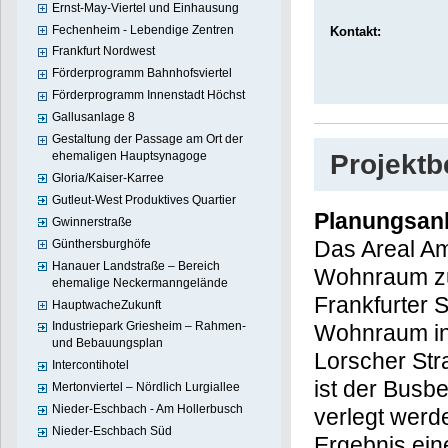
Ernst-May-Viertel und Einhausung
Fechenheim - Lebendige Zentren
Kontakt:
Frankfurt Nordwest
Förderprogramm Bahnhofsviertel
Förderprogramm Innenstadt Höchst
Gallusanlage 8
Gestaltung der Passage am Ort der
Projekt
ehemaligen Hauptsynagoge
Gloria/Kaiser-Karree
Gutleut-West Produktives Quartier
Planungsan
Gwinnerstraße
Das Areal Am
Günthersburghöfe
Hanauer Landstraße – Bereich
Wohnraum zu 
ehemalige Neckermanngelände
Frankfurter 
HauptwacheZukunft
Industriepark Griesheim – Rahmen-
Wohnraum in 
und Bebauungsplan
Lorscher Str
Intercontihotel
ist der Busb
Mertonviertel – Nördlich Lurgiallee
Nieder-Eschbach - Am Hollerbusch
verlegt werd
Nieder-Eschbach Süd
Ergebnis ein