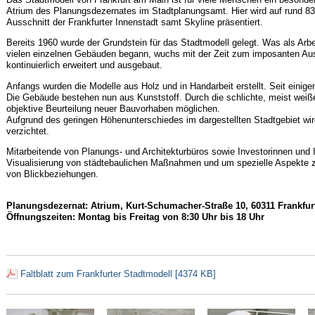
Atrium des Planungsdezernates im Stadtplanungsamt. Hier wird auf rund 8
Ausschnitt der Frankfurter Innenstadt samt Skyline präsentiert.
Bereits 1960 wurde der Grundstein für das Stadtmodell gelegt. Was als A
vielen einzelnen Gebäuden begann, wuchs mit der Zeit zum imposanten Aus
kontinuierlich erweitert und ausgebaut.
Anfangs wurden die Modelle aus Holz und in Handarbeit erstellt. Seit einige
Die Gebäude bestehen nun aus Kunststoff. Durch die schlichte, meist weiße
objektive Beurteilung neuer Bauvorhaben möglichen.
Aufgrund des geringen Höhenunterschiedes im dargestellten Stadtgebiet wir
verzichtet.
Mitarbeitende von Planungs- und Architekturbüros sowie Investorinnen und 
Visualisierung von städtebaulichen Maßnahmen und um spezielle Aspekte z
von Blickbeziehungen.
Planungsdezernat: Atrium, Kurt-Schumacher-Straße 10, 60311 Frankfu
Öffnungszeiten: Montag bis Freitag von 8:30 Uhr bis 18 Uhr
Faltblatt zum Frankfurter Stadtmodell [4374 KB]