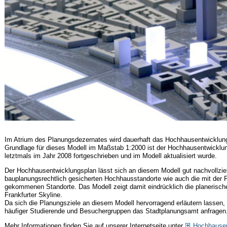
Im Atrium des Planungsdezernates wird dauerhaft das Hochhausentwicklungs
Grundlage für dieses Modell im Maßstab 1:2000 ist der Hochhausentwicklun
letztmals im Jahr 2008 fortgeschrieben und im Modell aktualisiert wurde.
Der Hochhausentwicklungsplan lässt sich an diesem Modell gut nachvollzie
bauplanungsrechtlich gesicherten Hochhausstandorte wie auch die mit der 
gekommenen Standorte. Das Modell zeigt damit eindrücklich die planerische
Frankfurter Skyline.
Da sich die Planungsziele an diesem Modell hervorragend erläutern lassen, 
häufiger Studierende und Besuchergruppen das Stadtplanungsamt anfragen
Mehr Informationen finden Sie auf unserer Internetseite unter
Hochhausen