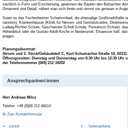
sachlich in Form und Erscheinung, gewinnen die Bauten den Betrachter dur
Ornament und Detail, nähert man sich ihnen und nimmt sie genauer in Auge
Seien es das Fechenheimer Schwimmbad, die ehemalige Großmarkthalle ode
nannten), Krankenhäuser (Klinik für Nerven- und Gemütskranke, Direktorenvi
Ludwig-Richter-Schule, Geschwister-Scholl-Schule, Pestalozzi-Schule), d
Höhenblick oder die Gustav-Adolf-Kirche in Niederursel: Elsaesser half, da
prägen.
Planungsdezernat:
Atrium und 2. Stock/Gebäudeteil C, Kurt-Schumacher-Straße 10, 60311
Öffnungszeiten: Dienstag und Donnerstag von 8:30 Uhr bis 12:30 Uhr
u
der Telefonnummer (069) 212 34202
Ansprechpartner/-innen
Herr Andreas Milcz
Telefon: +49 (0)69 212 46614
Zum Kontaktformular
zurück
Seitenanfang