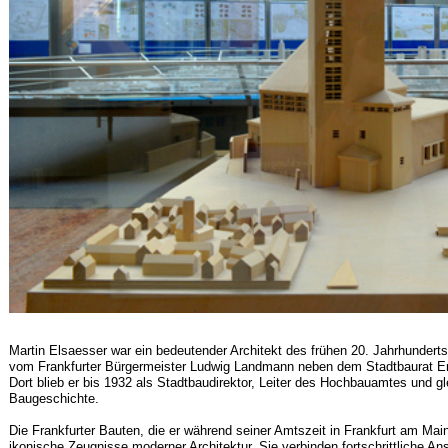
Martin Elsaesser war ein bedeutender Architekt des frühen 20. Jahrhundert
vom Frankfurter Bürgermeister Ludwig Landmann neben dem Stadtbaurat Er
Dort blieb er bis 1932 als Stadtbaudirektor, Leiter des Hochbauamtes und glei
Baugeschichte.
Die Frankfurter Bauten, die er während seiner Amtszeit in Frankfurt am Mai
ikonische Zeugnisse moderner Architektur. Sie verbinden fortschrittliche An