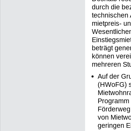
durch die be
technischen
mietpreis- u
Wesentlichen
Einstiegsmie
beträgt gene
können verei
mehreren Stu
Auf der G
(HWoFG) so
Mietwohnr
Programm 
Förderweg 
von Mietwo
geringen 