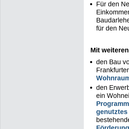
Für den Ne
Einkommen 
Baudarleh
für den Ne
Mit weiteren
den Bau vo
Frankfurte
Wohnraumf
den Erwerb
ein Wohne
Programm 
genutzte
bestehend
Förderung