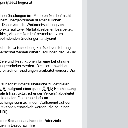
en (
A
661) begrenzt.
elnen Siedlungen im „Mittleren Norden“ nicht
n einem übergeordneten städtebaulichen
Daher wird die Weiterentwicklung von
jekts auf zwei Maßstabsebenen bearbeitet:
et „Mittlerer Norden“ betrachtet, zum
befindenden Siedlungen analysiert.
ht die Untersuchung zur Nachverdichtung
etrachtet werden dabei Siedlungen der 1950er
Ziele und Restriktionen für eine behutsame
ng erarbeitet werden. Dies soll sowohl auf
 einzelnen Siedlungen erarbeitet werden. Die
 zunächst Potenzialbereiche zu definieren:
z.B.
aufgrund einer guten
ÖPNV
-Erschließung
ale Infrastruktur, ruhender Verkehr) abgeleitet
nktionalen Flächenbedarfs an
suchungsraum zu finden. Aufbauend auf der
riktionen entwickelt werden, die bei einer
tät).
iner Bestandsanalyse die Potenziale
gen in Bezug auf ihre