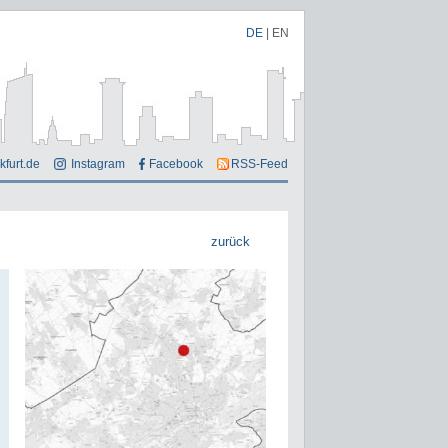
DE
|
EN
kfurt.de
Instagram
Facebook
RSS-Feed
zurück