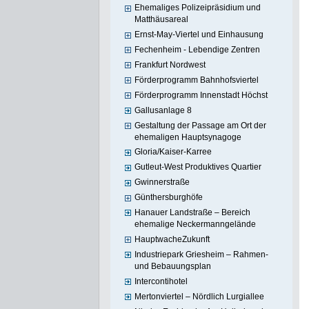
Ehemaliges Polizeipräsidium und
Matthäusareal
Ernst-May-Viertel und Einhausung
Fechenheim - Lebendige Zentren
Frankfurt Nordwest
Förderprogramm Bahnhofsviertel
Förderprogramm Innenstadt Höchst
Gallusanlage 8
Gestaltung der Passage am Ort der
ehemaligen Hauptsynagoge
Gloria/Kaiser-Karree
Gutleut-West Produktives Quartier
Gwinnerstraße
Günthersburghöfe
Hanauer Landstraße – Bereich
ehemalige Neckermanngelände
HauptwacheZukunft
Industriepark Griesheim – Rahmen-
und Bebauungsplan
Intercontihotel
Mertonviertel – Nördlich Lurgiallee