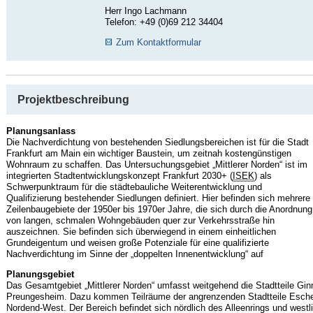
Herr Ingo Lachmann
Telefon: +49 (0)69 212 34404
Zum Kontaktformular
Projektbeschreibung
Planungsanlass
Die Nachverdichtung von bestehenden Siedlungsbereichen ist für die Stadt
Frankfurt am Main ein wichtiger Baustein, um zeitnah kostengünstigen
Wohnraum zu schaffen. Das Untersuchungsgebiet „Mittlerer Norden“ ist im
integrierten Stadtentwicklungskonzept Frankfurt 2030+ (
ISEK
) als
Schwerpunktraum für die städtebauliche Weiterentwicklung und
Qualifizierung bestehender Siedlungen definiert. Hier befinden sich mehrere
Zeilenbaugebiete der 1950er bis 1970er Jahre, die sich durch die Anordnung
von langen, schmalen Wohngebäuden quer zur Verkehrsstraße hin
auszeichnen. Sie befinden sich überwiegend in einem einheitlichen
Grundeigentum und weisen große Potenziale für eine qualifizierte
Nachverdichtung im Sinne der „doppelten Innenentwicklung“ auf
Planungsgebiet
Das Gesamtgebiet „Mittlerer Norden“ umfasst weitgehend die Stadtteile G
Preungesheim. Dazu kommen Teilräume der angrenzenden Stadtteile Esch
Nordend-West. Der Bereich befindet sich nördlich des Alleenrings und westl