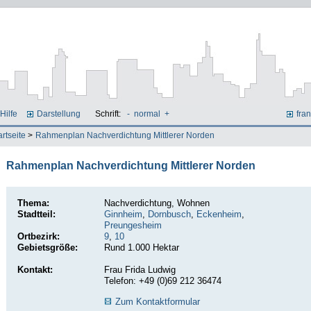
Hilfe
Darstellung
Schrift:
-
normal
+
fran
artseite
>
Rahmenplan Nachverdichtung Mittlerer Norden
Rahmenplan Nachverdichtung Mittlerer Norden
Thema:
Nachverdichtung, Wohnen
Stadtteil:
Ginnheim
,
Dornbusch
,
Eckenheim
,
Preungesheim
Ortbezirk:
9
,
10
Gebietsgröße:
Rund 1.000 Hektar
Kontakt:
Frau Frida Ludwig
Telefon: +49 (0)69 212 36474
Zum Kontaktformular