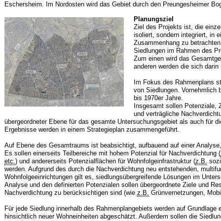
Eschersheim. Im Nordosten wird das Gebiet durch den Preungesheimer Bog
Planungsziel
Ziel des Projekts ist, die einz
isoliert, sondern integriert, i
Zusammenhang zu betrachten. 
Siedlungen im Rahmen des Pro
Zum einen wird das Gesamtgebi
anderen werden die sich darin 
Im Fokus des Rahmenplans ste
von Siedlungen. Vornehmlich b
bis 1970er Jahre.
Insgesamt sollen Potenziale, 
und verträgliche Nachverdichtu
übergeordneter Ebene für das gesamte Untersuchungsgebiet als auch für die
Ergebnisse werden in einem Strategieplan zusammengeführt.
Auf Ebene des Gesamtraums ist beabsichtigt, aufbauend auf einer Analyse,
Es sollen einerseits Teilbereiche mit hohem Potenzial für Nachverdichtung (
etc.
) und andererseits Potenzialflächen für Wohnfolgeinfrastruktur (
z.B.
sozi
werden. Aufgrund des durch die Nachverdichtung neu entstehenden, multifu
Wohnfolgeeinrichtungen gilt es, siedlungsübergreifende Lösungen im Unter
Analyse und den definierten Potenzialen sollen übergeordnete Ziele und Rest
Nachverdichtung zu berücksichtigen sind (wie
z.B.
Grünvernetzungen, Mobili
Für jede Siedlung innerhalb des Rahmenplangebiets werden auf Grundlage e
hinsichtlich neuer Wohneinheiten abgeschätzt. Außerdem sollen die Siedlun