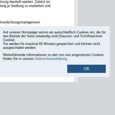
tzung beurteilt werden. Zuletzt ist
tung je Siedlung zu erarbeiten und
Nachverdichtungsmanagement
t“ zur Nachverdichtung einer Frankfurter
Auf unserer Homepage setzen wir ausschließlich Cookies ein, die für
den Betrieb der Seite notwendig sind (Session- und Schriftwechsel-
Cookie).
ittlerer Norden“ durch
Sie werden für maximal 60 Minuten gespeichert und können nicht
ausgeschaltet werden.
Weiterführende Informationen zu den von uns eingesetzten Cookies
größeren Siedlungsbeständen im
finden Sie in unserer
Datenschutzerklärung
.
tadt Frankfurt mit deren
OK
gen zum Rahmenplan und weiteren Projekten
77 KB]