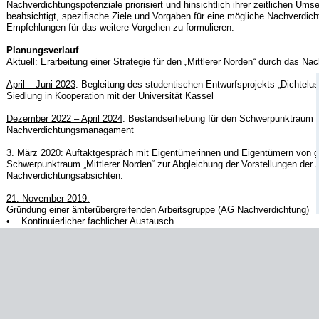
Nachverdichtungspotenziale priorisiert und hinsichtlich ihrer zeitlichen Umse
beabsichtigt, spezifische Ziele und Vorgaben für eine mögliche Nachverdich
Empfehlungen für das weitere Vorgehen zu formulieren.
Planungsverlauf
Aktuell
: Erarbeitung einer Strategie für den „Mittlerer Norden“ durch das 
April – Juni 2023
: Begleitung des studentischen Entwurfsprojekts „Dichtelus
Siedlung in Kooperation mit der Universität Kassel
Dezember 2022 – April 2024
: Bestandserhebung für den Schwerpunktraum „M
Nachverdichtungsmanagament
3. März 2020:
Auftaktgespräch mit Eigentümerinnen und Eigentümern von 
Schwerpunktraum „Mittlerer Norden“ zur Abgleichung der Vorstellungen der S
Nachverdichtungsabsichten.
21. November 2019:
Gründung einer ämterübergreifenden Arbeitsgruppe (AG Nachverdichtung)
• Kontinuierlicher fachlicher Austausch
• Effektive und möglichste frühzeitige stadtinterne Klärung von Sachfra
PDF-Dateien zum Projekt
DOWNLOAD_LEITLINIEN_DER_NACHVERDICHTUNG Stand 03_2021 [440