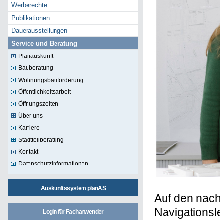
Werberechte
Publikationen
Dauerausstellungen
Service und Beratung
Planauskunft
Bauberatung
Wohnungsbauförderung
Öffentlichkeitsarbeit
Öffnungszeiten
Über uns
Karriere
Stadtteilberatung
Kontakt
Datenschutzinformationen
Auskunftssystem planAS
Auf den nach
Navigationsle
Login für Fachanwender