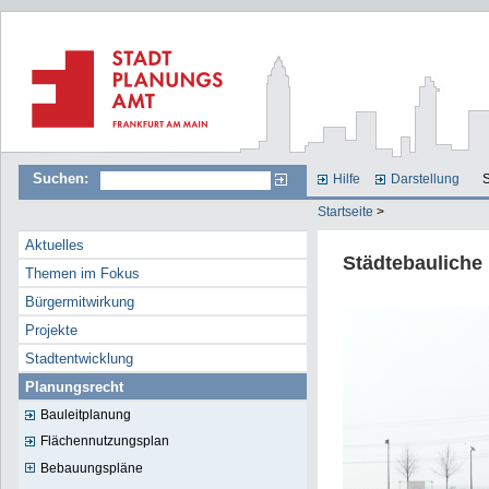
Suchen:
Hilfe
Darstellung
S
Startseite
>
Aktuelles
Städtebaulich
Themen im Fokus
Bürgermitwirkung
Projekte
Stadtentwicklung
Planungsrecht
Bauleitplanung
Flächennutzungsplan
Bebauungspläne