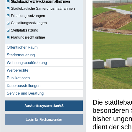
Städtebauliche Entwicklungsmaßnahmen
Städtebauliche Sanierungsmaßnahmen
Erhaltungssatzungen
Gestaltungssatzungen
Stellplatzsatzung
Planungsrecht online
Öffentlicher Raum
Stadterneuerung
Wohnungsbauförderung
Werberechte
Publikationen
Dauerausstellungen
Service und Beratung
Die städteba
Auskunftssystem planAS
besonderen 
bisher ungen
Login für Fachanwender
dient der sc