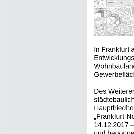
In Frankfurt
Entwicklung
Wohnbauland
Gewerbefläc
Des Weiteren
städtebauli
Hauptfriedho
„Frankfurt-
14.12.2017 
und begonne