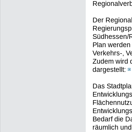
Regionalver
Der Regiona
Regierungspr
Südhessen/R
Plan werden 
Verkehrs-, V
Zudem wird d
dargestellt:
Das Stadtpla
Entwicklung
Flächennutz
Entwicklungs
Bedarf die D
räumlich und 