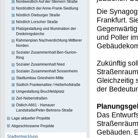
Nordwestlich Auf der Steinern Straße
Nordöstlich der Anne-Frank-Siedlung
Die Synagoge
Nördlich Dieburger Straße
Frankfurt. S
Nördlich Lorscher Straße
Gegenwärtig 
Platzgestaltung und Illumination der
Dreikönigskirche
und Poller i
Rahmenplan Nachverdichtung Mittlerer
Gebäudekomp
Norden
Sozialer Zusammenhalt Ben-Gurion-
Ring
Zukünftig so
Sozialer Zusammenhalt Nied
Straßenraum 
Sozialer Zusammenhalt Sossenheim
Stadtumbau Griesheim-Mitte
Gleichzeitig
Südlich Frankenallee / Hellerhofstraße
der Bedeutu
Umgestaltung Bruchfeldplatz
Zeil-Nebenstraßen
Planungsge
Östlich A661 - Hanauer
Landstraße/Peter-Behrens-Straße
Das Entwurfs
Lage aktueller Projekte
Straßenräume
Abgeschlossene Projekte
Gebäuden. E
Stadtentwicklung