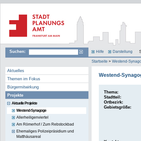
Suchen:
Hilfe
Darstellung
S
Startseite
>
Westend-Synag
Aktuelles
Westend-Synago
Themen im Fokus
Bürgermitwirkung
Thema:
Projekte
Stadtteil:
Ortbezirk:
Aktuelle Projekte
Gebietsgröße:
Westend-Synagoge
Allerheiligenviertel
Am Römerhof / Zum Rebstockbad
Ehemaliges Polizeipräsidium und
Matthäusareal