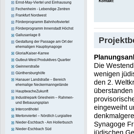
Kontakt:
Ernst-May-Viertel und Einhausung
Fechenheim - Lebendige Zentren
Frankfurt Nordwest
Förderprogramm Bahnhofsviertel
Förderprogramm Innenstadt Höchst
Gallusanlage 8
Projekt
Gestaltung der Passage am Ort der
ehemaligen Hauptsynagoge
Gloria/Kaiser-Karree
Planungsan
Gutleut-West Produktives Quartier
Die Westend-
Gwinnerstraße
wenigen jüdi
Günthersburghöfe
Hanauer Landstraße – Bereich
den 2. Weltk
ehemalige Neckermanngelände
überstanden 
HauptwacheZukunft
provisorisch
Industriepark Griesheim – Rahmen-
und Bebauungsplan
eingeweiht u
Intercontihotel
denkmalgerec
Mertonviertel – Nördlich Lurgiallee
Nieder-Eschbach - Am Hollerbusch
Synagoge Fra
Nieder-Eschbach Süd
jüdischen G