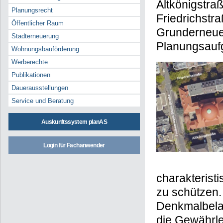
Altkönigstraß
Planungsrecht
Friedrichstr
Öffentlicher Raum
Grunderneuer
Stadterneuerung
Planungsauf
Wohnungsbauförderung
Werberechte
Publikationen
Dauerausstellungen
Service und Beratung
Auskunftssystem planAS
Login für Fachanwender
charakterist
zu schützen.
Denkmalbelan
die Gewährlei