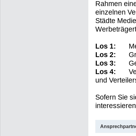
Rahmen eines
einzelnen Ve
Städte Medie
Werbeträger
Los 1:
Mega-
Los 2:
Großf
Los 3:
Gewer
Los 4:
Veran
und Verteile
Sofern Sie s
interessiere
Ansprechpartne