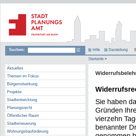
Suchen:
Hilfe
Darstellung
S
Startseite
>
Aktuelles
Widerrufsbeleh
Themen im Fokus
Bürgermitwirkung
Widerrufsre
Projekte
Stadtentwicklung
Sie haben da
Planungsrecht
Gründen Ihre
Öffentlicher Raum
vierzehn Tag
Stadterneuerung
benannter Dri
Wohnungsbauförderung
genommen ha