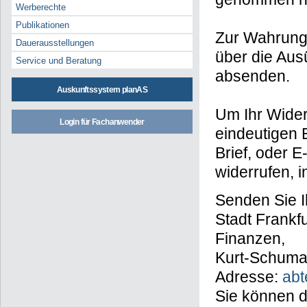
Werberechte
Publikationen
Zur Wahrung d
Dauerausstellungen
über die Aus
Service und Beratung
absenden.
Auskunftssystem planAS
Um Ihr Wider
Login für Fachanwender
eindeutigen 
Brief, oder E
widerrufen, i
Senden Sie I
Stadt Frankf
Finanzen,
Kurt-Schumac
Adresse:
abt
Sie können d