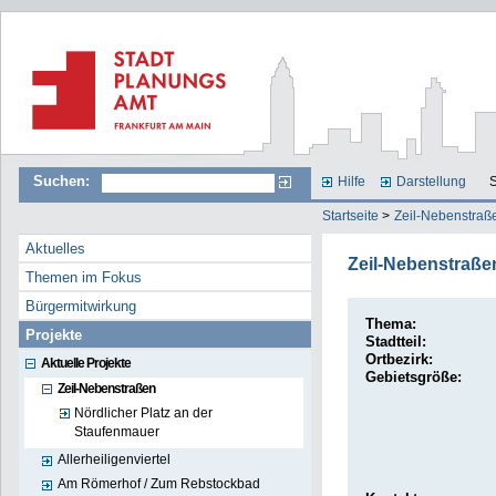
Suchen:
Hilfe
Darstellung
S
Startseite
>
Zeil-Nebenstraß
Aktuelles
Zeil-Nebenstraße
Themen im Fokus
Bürgermitwirkung
Thema:
Projekte
Stadtteil:
Ortbezirk:
Aktuelle Projekte
Gebietsgröße:
Zeil-Nebenstraßen
Nördlicher Platz an der
Staufenmauer
Allerheiligenviertel
Am Römerhof / Zum Rebstockbad