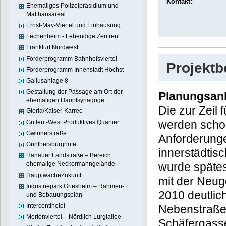
Kontakt:
Ehemaliges Polizeipräsidium und
Matthäusareal
Ernst-May-Viertel und Einhausung
Fechenheim - Lebendige Zentren
Frankfurt Nordwest
Förderprogramm Bahnhofsviertel
Projekt
Förderprogramm Innenstadt Höchst
Gallusanlage 8
Gestaltung der Passage am Ort der
Planungsan
ehemaligen Hauptsynagoge
Die zur Zeil
Gloria/Kaiser-Karree
werden schon
Gutleut-West Produktives Quartier
Gwinnerstraße
Anforderunge
Günthersburghöfe
innerstädtis
Hanauer Landstraße – Bereich
ehemalige Neckermanngelände
wurde späte
HauptwacheZukunft
mit der Neuge
Industriepark Griesheim – Rahmen-
2010 deutlic
und Bebauungsplan
Intercontihotel
Nebenstraßen
Mertonviertel – Nördlich Lurgiallee
Schäfergasse