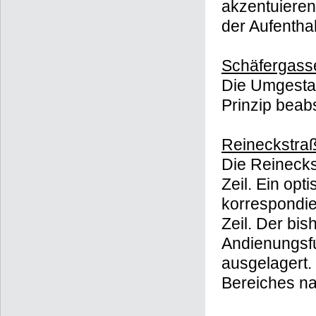
akzentuieren
der Aufenthal
Schäfergass
Die Umgestal
Prinzip beabs
Reineckstra
Die Reinecks
Zeil. Ein opt
korrespondie
Zeil. Der bis
Andienungsfu
ausgelagert.
Bereiches na