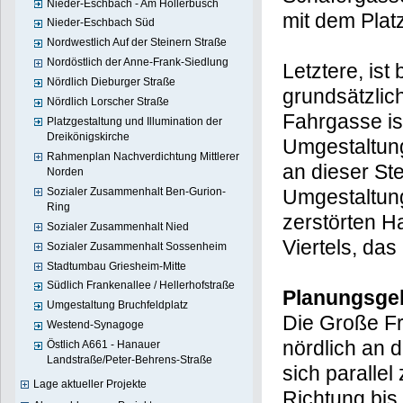
Nieder-Eschbach - Am Hollerbusch
mit dem Plat
Nieder-Eschbach Süd
Nordwestlich Auf der Steinern Straße
Nordöstlich der Anne-Frank-Siedlung
Letztere, is
Nördlich Dieburger Straße
grundsätzlic
Nördlich Lorscher Straße
Fahrgasse is
Platzgestaltung und Illumination der
Dreikönigskirche
Umgestaltung
Rahmenplan Nachverdichtung Mittlerer
an dieser Ste
Norden
Sozialer Zusammenhalt Ben-Gurion-
Umgestaltung
Ring
zerstörten H
Sozialer Zusammenhalt Nied
Viertels, da
Sozialer Zusammenhalt Sossenheim
Stadtumbau Griesheim-Mitte
Südlich Frankenallee / Hellerhofstraße
Planungsge
Umgestaltung Bruchfeldplatz
Die Große Fr
Westend-Synagoge
nördlich an 
Östlich A661 - Hanauer
Landstraße/Peter-Behrens-Straße
sich paralle
Lage aktueller Projekte
Richtung bis