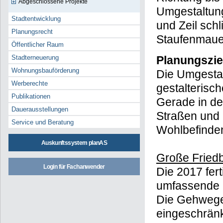
Abgeschlossene Projekte
Umgestaltung
Stadtentwicklung
und Zeil schl
Planungsrecht
Staufenmauer
Öffentlicher Raum
Planungszie
Stadterneuerung
Wohnungsbauförderung
Die Umgestalt
Werberechte
gestalterisc
Publikationen
Gerade in der
Dauerausstellungen
Straßen und 
Service und Beratung
Wohlbefinden
Auskunftssystem planAS
Große Friedb
Login für Fachanwender
Die 2017 fert
umfassende 
Die Gehwege 
eingeschränk