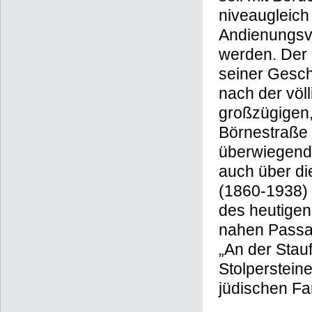
niveaugleich 
Andienungsve
werden. Der 
seiner Gesch
nach der völ
großzügigen,
Börnestraße 
überwiegend 
auch über di
(1860-1938) 
des heutige
nahen Passag
„An der Stau
Stolperstein
jüdischen Fa