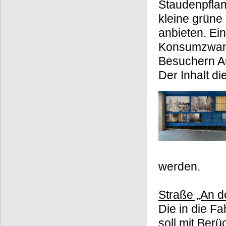
Staudenpflan
kleine grüne
anbieten. Ei
Konsumzwang.
Besuchern Au
Der Inhalt di
werden.
Straße „An d
Die in die F
soll mit Ber