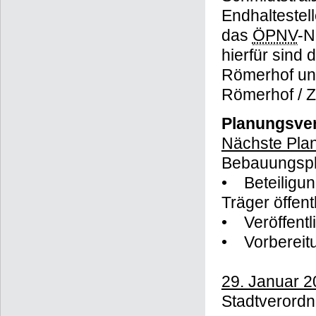
ist angestreb
Plangebiet f
Römerhof und
Schmidtstra
Endhaltestell
das
ÖPNV
-N
hierfür sind
Römerhof un
Römerhof / 
Planungsver
Nächste Plan
Bebauungspla
• Beteiligun
Träger öffent
• Veröffent