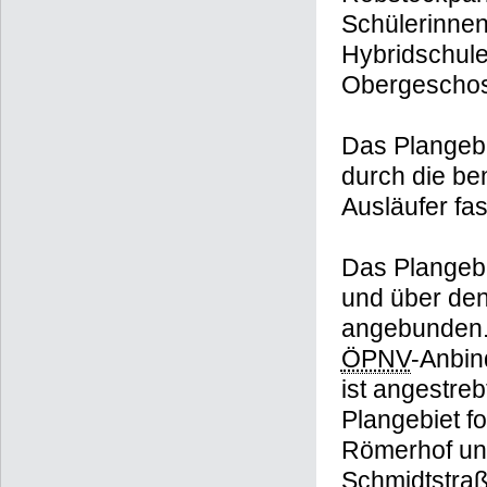
Hybridschule
Obergescho
Das Plangebi
durch die be
Ausläufer fa
Das Plangebi
und über den
angebunden. 
ÖPNV
-Anbin