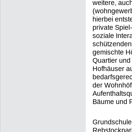
Zweigeschos
Wohnraumange
weitere, auc
(wohngewerbl
hierbei ents
private Spie
soziale Inte
schützenden
gemischte Hö
Quartier und
Hofhäuser au
bedarfsgere
der Wohnhöfe
Aufenthaltsqu
Bäume und Pf