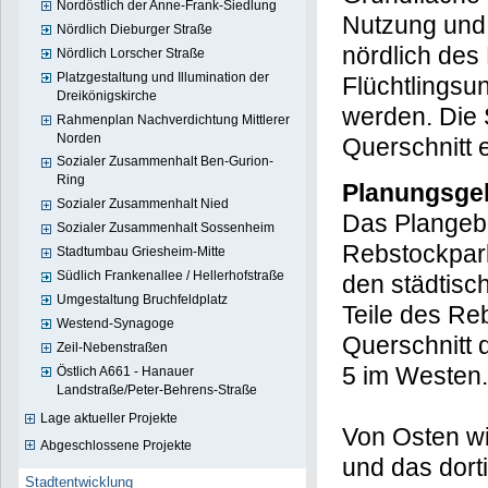
Nordöstlich der Anne-Frank-Siedlung
Mit der Ver
Nördlich Dieburger Straße
Grundfläche 
Nördlich Lorscher Straße
Platzgestaltung und Illumination der
Nutzung und 
Dreikönigskirche
nördlich des
Rahmenplan Nachverdichtung Mittlerer
Norden
Flüchtlingsu
Sozialer Zusammenhalt Ben-Gurion-
werden. Die 
Ring
Querschnitt 
Sozialer Zusammenhalt Nied
Sozialer Zusammenhalt Sossenheim
Planungsge
Stadtumbau Griesheim-Mitte
Südlich Frankenallee / Hellerhofstraße
Das Plangebi
Umgestaltung Bruchfeldplatz
Rebstockpark
Westend-Synagoge
den städtisc
Zeil-Nebenstraßen
Teile des Re
Östlich A661 - Hanauer
Landstraße/Peter-Behrens-Straße
Querschnitt 
Lage aktueller Projekte
5 im Westen.
Abgeschlossene Projekte
Stadtentwicklung