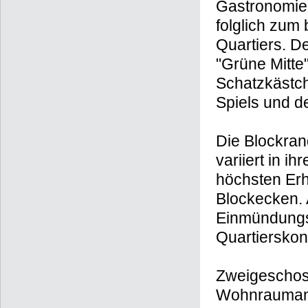
in den (erdg
Supermarkt s
Gastronomieb
folglich zum
Quartiers. De
"Grüne Mitte"
Schatzkästch
Spiels und 
Die Blockran
variiert in 
höchsten Erh
Blockecken. 
Einmündungs
Quartierskon