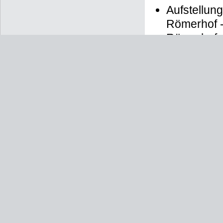
• Vorbereitu
29. Januar 
Stadtverord
Aufstellun
Römerhof -
Römerhof -
Aufstellun
Am Römerhof
5. Juli 2019
:
Abs. 1
BauG
ausführliche
Entwurfsforts
Beteiligung