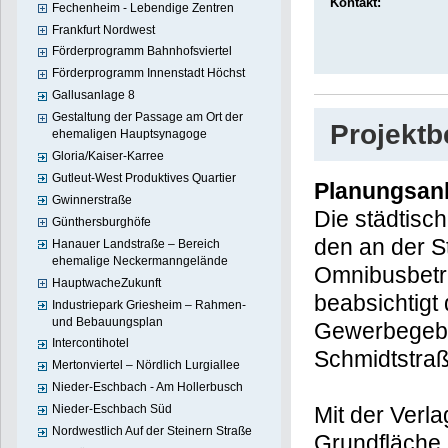
Kontakt:
Fechenheim - Lebendige Zentren
Frankfurt Nordwest
Förderprogramm Bahnhofsviertel
Förderprogramm Innenstadt Höchst
Gallusanlage 8
Gestaltung der Passage am Ort der
Projekt
ehemaligen Hauptsynagoge
Gloria/Kaiser-Karree
Gutleut-West Produktives Quartier
Planungsan
Gwinnerstraße
Die städtis
Günthersburghöfe
ABG
Holding 
Hanauer Landstraße – Bereich
ehemalige Neckermanngelände
Am Römerhof 
HauptwacheZukunft
Omnibusbetri
Industriepark Griesheim – Rahmen-
und Bebauungsplan
Stadtgebiets 
Intercontihotel
damit, den G
Mertonviertel – Nördlich Lurgiallee
des Gewerbe
Nieder-Eschbach - Am Hollerbusch
Nieder-Eschbach Süd
und westlich
Nordwestlich Auf der Steinern Straße