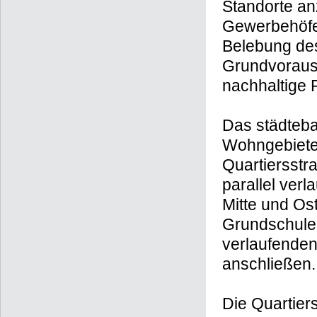
Gleichzeitig 
Gewerbebetri
Standorte anz
Gewerbehöfen
Belebung des
Grundvoraus
nachhaltige 
Das städteba
Wohngebiete 
Quartiersstr
parallel ver
Mitte und Os
Grundschule 
verlaufenden
anschließen.