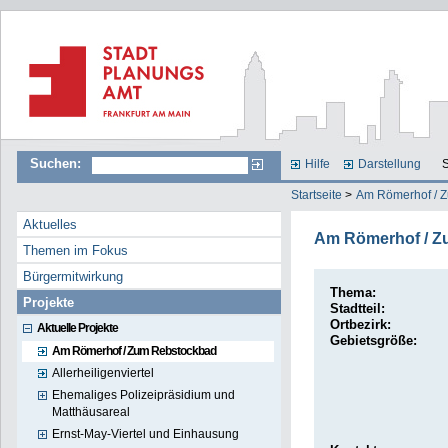
Suchen:
Hilfe
Darstellung
S
Startseite
>
Am Römerhof / 
Aktuelles
Am Römerhof / Z
Themen im Fokus
Bürgermitwirkung
Thema:
Projekte
Stadtteil:
Ortbezirk:
Aktuelle Projekte
Gebietsgröße:
Am Römerhof / Zum Rebstockbad
Allerheiligenviertel
Ehemaliges Polizeipräsidium und
Matthäusareal
Ernst-May-Viertel und Einhausung