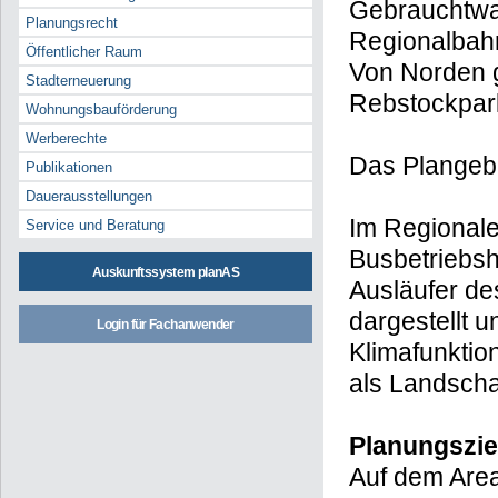
Von Osten wi
Planungsrecht
und das dor
Öffentlicher Raum
Gebrauchtwag
Stadterneuerung
Regionalbah
Wohnungsbauförderung
Von Norden 
Werberechte
Rebstockpark
Publikationen
Dauerausstellungen
Das Plangebi
Service und Beratung
Auskunftssystem planAS
Im Regionale
Busbetriebsh
Login für Fachanwender
Ausläufer de
dargestellt 
Klimafunktio
als Landschaf