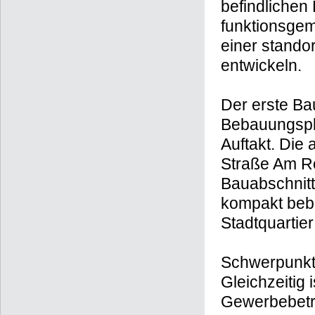
Planungszie
Auf dem Area
befindlichen 
funktionsgemi
einer stando
entwickeln.
Der erste Ba
Bebauungsp
Auftakt. Die 
Straße Am Rö
Bauabschnitt
kompakt beba
Stadtquartier
Schwerpunkt 