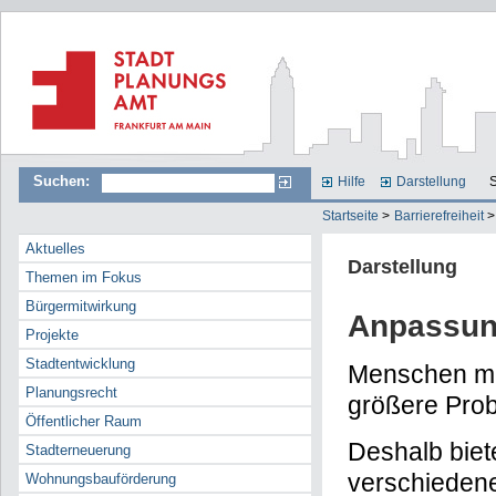
Suchen:
Hilfe
Darstellung
S
Startseite
>
Barrierefreiheit
>
Aktuelles
Darstellung
Themen im Fokus
Bürgermitwirkung
Anpassung
Projekte
Stadtentwicklung
Menschen mi
Planungsrecht
größere Prob
Öffentlicher Raum
Deshalb biet
Stadterneuerung
verschiedene
Wohnungsbauförderung