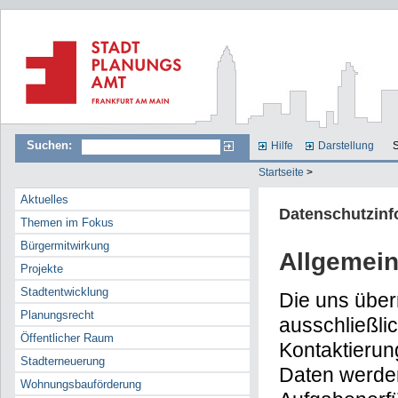
Suchen:
Hilfe
Darstellung
S
Startseite
>
Aktuelles
Datenschutzinf
Themen im Fokus
Bürgermitwirkung
Allgemein
Projekte
Stadtentwicklung
Die uns übe
Planungsrecht
ausschließli
Öffentlicher Raum
Kontaktierun
Stadterneuerung
Daten werden
Wohnungsbauförderung