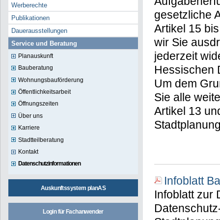
Aufgabenerfü
Werberechte
gesetzliche 
Publikationen
Artikel 15 
Dauerausstellungen
wir Sie ausd
Service und Beratung
jederzeit wi
Planauskunft
Hessischen 
Bauberatung
Wohnungsbauförderung
Um dem Grun
Öffentlichkeitsarbeit
Sie alle wei
Öffnungszeiten
Artikel 13 u
Über uns
Stadtplanung
Karriere
Stadtteilberatung
Kontakt
Datenschutzinformationen
Infoblatt 
Auskunftssystem planAS
Infoblatt zu
Datenschutz
Login für Fachanwender