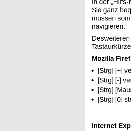
In der „Hilf
Sie ganz beq
müssen somit
navigieren.
Desweiteren b
Tastaurkürzel
Mozilla Fire
[Strg] [+] v
[Strg] [-] v
[Strg] [Ma
[Strg] [0] 
Internet Exp