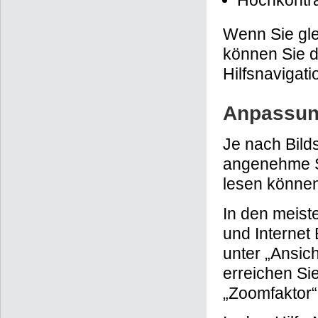
Hochkontra
Wenn Sie gle
können Sie d
Hilfsnavigati
Anpassung
Je nach Bild
angenehme Sc
lesen können
In den meist
und Internet
unter „Ansic
erreichen Si
„Zoomfaktor“