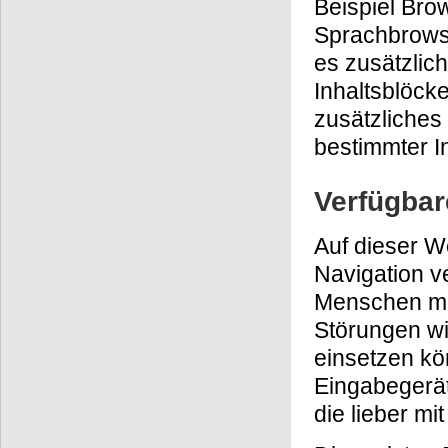
Beispiel Bro
Sprachbrowse
es zusätzlic
Inhaltsblöcke
zusätzliches
bestimmter In
Verfügbar
Auf dieser W
Navigation v
Menschen mit
Störungen wi
einsetzen kön
Eingabegerät
die lieber mi