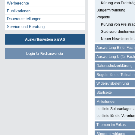
Kürung von Preisträ
Werberechte
Bürgermitwirkung
Publikationen
Projekte
Dauerausstellungen
Kürung von Preisträ
Service und Beratung
Stadtverordnetenver
Neuer Newsletter in
Auskunftssystem planAS
Auswertung B (für Fac
Login für Fachanwender
Auswertung U (für Fac
Datenschutzerklärung
Regeln für die Teilna
Widerrufsbelehrung
Startseite
Mitteilungen
Leitlinie Solaranlagen
Leitlinie für die Veror
Themen im Fokus
Bürgermitwirkung