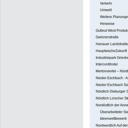
Verkehr
Umwelt
Weitere Planunge
Hinweise
Gutleut-West Produkt
Gwinnerstraße
Hanauer Landstraße
HauptwacheZukunft
Industriepark Grie
Intercontihotel
Mertonviertel – Nörd
Nieder-Eschbach - 
Nieder-Eschbach S
Nördlich Dieburger 
Nördlich Lorscher S
Nordöstlich der Ann
Überarbeiteter Si
Ideenwettbewerb
Nordwestlich Auf der