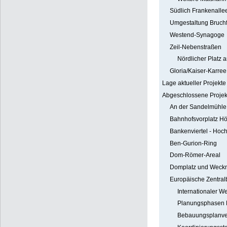
Südlich Frankenallee
Umgestaltung Bruchf
Westend-Synagoge
Zeil-Nebenstraßen
Nördlicher Platz 
Gloria/Kaiser-Karree
Lage aktueller Projekte
Abgeschlossene Projek
An der Sandelmühle
Bahnhofsvorplatz H
Bankenviertel - Ho
Ben-Gurion-Ring
Dom-Römer-Areal
Domplatz und Weckm
Europäische Zentra
Internationaler W
Planungsphasen
Bebauungsplanve