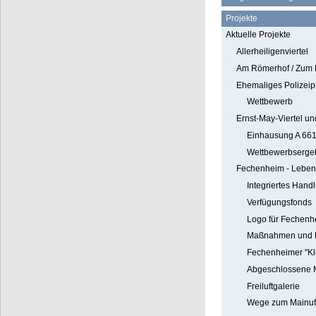
Projekte
Aktuelle Projekte
Allerheiligenviertel
Am Römerhof / Zum
Ehemaliges Polizeip
Wettbewerb
Ernst-May-Viertel u
Einhausung A 66
Wettbewerbsergeb
Fechenheim - Leben
Integriertes Hand
Verfügungsfonds
Logo für Fechenh
Maßnahmen und P
Fechenheimer "Kl
Abgeschlossene 
Freiluftgalerie
Wege zum Mainuf