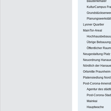
Baudenkmäler
KulturCampus Fra
Grundstückserwe
Planungswerkstät
Lyoner Quartier
MainTor-Areal
Hochhausbebauu
Übrige Bebauung
Öffentlicher Raum
Neugestaltung Platz
Neuordnung Hanauer
Nördlich der Hanaue
Ortsmitte Praunheim
Platensiedlung Nord
Post-Corona-Innenst
Agentur des städ
Post-Corona-Stad
Mainkai
Hauptwache