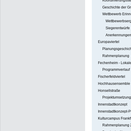
Koordinierungsste
Geschichte der G
Wettbewerb Erinn
Wettbewerbserg
Siegerentwürfe
Anerkennunge
Europaviertel
Planungsgeschic
Rahmenplanung
Fechenheim - Lokal
Programmverlauf
Fischerfeldviertel
Hochhausensemble sü
Honsellstraße
Projektumsetzung
Innenstadtkonzept
Innenstadtkonzept-P
Kulturcampus Frankf
Rahmenplanung 