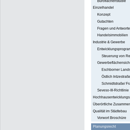
Büroflächenstudie
Einzelhandel
Konzept
Gutachten
Fragen und Antwort
Handelsimmobilien
Industrie & Gewerbe
Entwicklungsprogr
Steuerung von R
Gewerbeflächensich
Eschborner Lands
Östlich Intzestraß
Schmidtstraße/ Fr
Seveso-III-Richtlinie
Hochhausentwicklungs
Überörtliche Zusammen
Qualität im Städtebau
Vorwort Broschüre
Planungsrecht