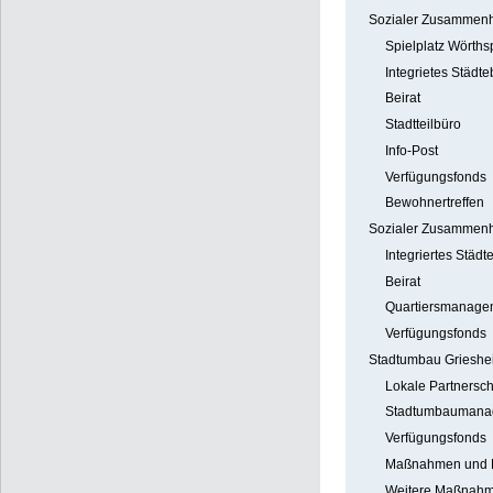
Sozialer Zusammenh
Spielplatz Wörths
Integrietes Städt
Beirat
Stadtteilbüro
Info-Post
Verfügungsfonds
Bewohnertreffen
Sozialer Zusammenh
Integriertes Städ
Beirat
Quartiersmanage
Verfügungsfonds
Stadtumbau Grieshe
Lokale Partnersch
Stadtumbaumana
Verfügungsfonds
Maßnahmen und P
Weitere Maßnahm