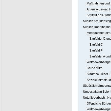
Maßnahmen und P
Anreizförderung 
Struktur des Sta
Südlich Am Riedste
Südlich Rödelheime
Mehrfachbeauftra
Baufelder D un
Baufeld C
Baufeld F
Baufelder A und
Wettbewerbsergeb
Grüne Mitte
Städtebaulicher E
Soziale Infrastru
Südöstlich Urnberg
Umgestaltung Bolon
Unterliederbach - N
Öffentliche Bürge
Wettbewerbserge