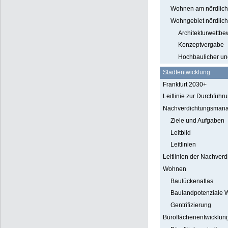
Wohnen am nördlich
Wohngebiet nördlich 
Architekturwettbe
Konzeptvergabe
Hochbaulicher und
Stadtentwicklung
Frankfurt 2030+
Leitlinie zur Durchfüh
Nachverdichtungsman
Ziele und Aufgaben
Leitbild
Leitlinien
Leitlinien der Nachverd
Wohnen
Baulückenatlas
Baulandpotenziale
Gentrifizierung
Büroflächenentwicklun