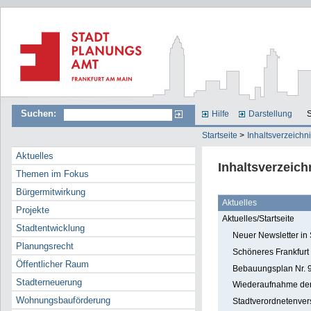
Suchen:
Hilfe
Darstellung
S
Startseite
>
Inhaltsverzeichn
Aktuelles
Inhaltsverzeich
Themen im Fokus
Bürgermitwirkung
Aktuelles
Projekte
Aktuelles/Startseite
Stadtentwicklung
Neuer Newsletter in
Planungsrecht
Schöneres Frankfurt 
Öffentlicher Raum
Bebauungsplan Nr. 92
Stadterneuerung
Wiederaufnahme der 
Wohnungsbauförderung
Stadtverordnetenver