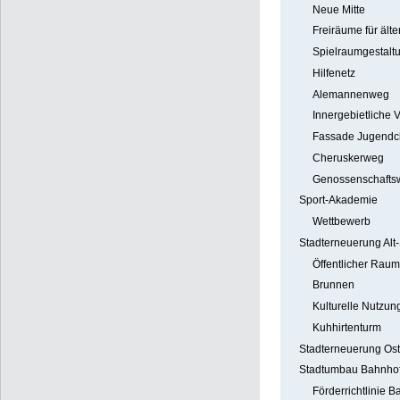
Neue Mitte
Freiräume für ält
Spielraumgestalt
Hilfenetz
Alemannenweg
Innergebietliche 
Fassade Jugendc
Cheruskerweg
Genossenschaft
Sport-Akademie
Wettbewerb
Stadterneuerung Al
Öffentlicher Raum
Brunnen
Kulturelle Nutzun
Kuhhirtenturm
Stadterneuerung Os
Stadtumbau Bahnhofs
Förderrichtlinie B