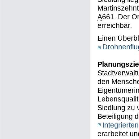
Martinszehnt
A
661. Der Or
erreichbar.
Einen Überbl
Drohnenflu
Planungszie
Stadtverwal
den Menschen
Eigentümeri
Lebensqualit
Siedlung zu 
Beteiligung
Integrierte
erarbeitet u