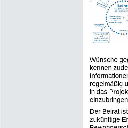
Wünsche gege
kennen zudem
Informationen
regelmäßig u
in das Proje
einzubringen
Der Beirat is
zukünftige En
Bewohnerscha