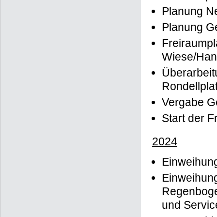
Planung Ne
Planung G
Freiraumpl
Wiese/Han
Überarbeit
Rondellpla
Vergabe G
Start der F
2024
Einweihung
Einweihung
Regenbogen
und Servic