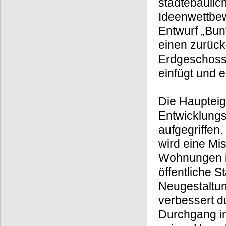
städtebaulic
Ideenwettbew
Entwurf „Bunt
einen zurück
Erdgeschossn
einfügt und 
Die Hauptei
Entwicklungs
aufgegriffen
wird eine Mi
Wohnungen i
öffentliche S
Neugestaltun
verbessert d
Durchgang in