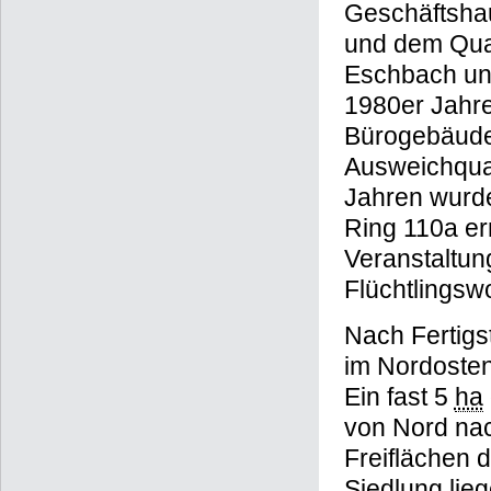
Geschäftshau
und dem Quart
Eschbach un
1980er Jahr
Bürogebäude f
Ausweichquar
Jahren wurd
Ring 110a err
Veranstaltu
Flüchtlingsw
Nach Fertigs
im Nordosten
Ein fast 5
ha
von Nord nac
Freiflächen 
Siedlung lie