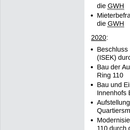
die
GWH
Mieterbefr
die
GWH
2020
:
Beschluss 
(ISEK) dur
Bau der Au
Ring 110
Bau und Ei
Innenhofs 
Aufstellun
Quartiers
Modernisi
110 durch 