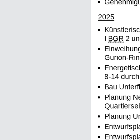
Genehmigun
2025
Künstleris
I
BGR
2 un
Einweihung
Gurion-Rin
Energetis
8-14 durch
Bau Unterf
Planung Ne
Quartierse
Planung Un
Entwurfspl
Entwurfsp