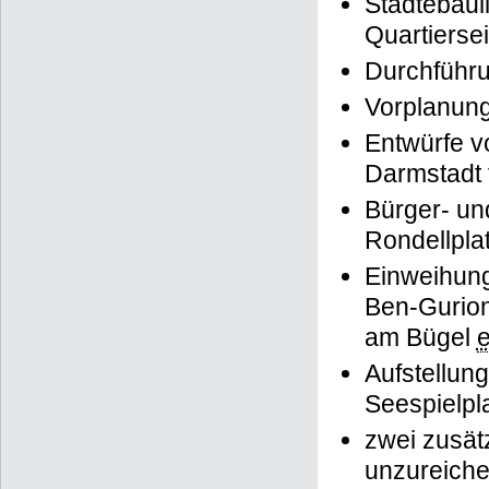
Städtebaul
Quartierse
Durchführ
Vorplanung
Entwürfe v
Darmstadt 
Bürger- un
Rondellpla
Einweihung
Ben-Gurion-
am Bügel
e
Aufstellun
Seespielpl
zwei zusät
unzureiche