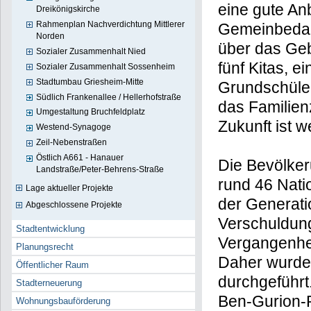
eine gute A
Dreikönigskirche
Rahmenplan Nachverdichtung Mittlerer
Gemeinbedarf
Norden
über das Geb
Sozialer Zusammenhalt Nied
fünf Kitas, 
Sozialer Zusammenhalt Sossenheim
Stadtumbau Griesheim-Mitte
Grundschüle
Südlich Frankenallee / Hellerhofstraße
das Familie
Umgestaltung Bruchfeldplatz
Zukunft ist 
Westend-Synagoge
Zeil-Nebenstraßen
Östlich A661 - Hanauer
Die Bevölker
Landstraße/Peter-Behrens-Straße
rund 46 Nati
Lage aktueller Projekte
der Generati
Abgeschlossene Projekte
Verschuldung
Stadtentwicklung
Vergangenhei
Planungsrecht
Daher wurde
Öffentlicher Raum
durchgeführ
Stadterneuerung
Ben-Gurion-R
Wohnungsbauförderung