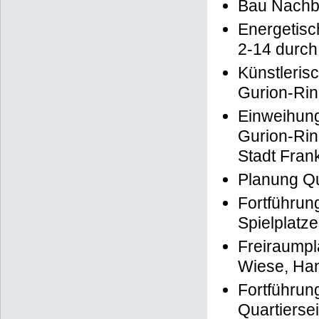
Bau Nachba
Energetis
2-14 durch
Künstleri
Gurion-Rin
Einweihun
Gurion-Rin
Stadt Frank
Planung Qu
Fortführun
Spielplatz
Freiraumpl
Wiese, Ha
Fortführun
Quartierse