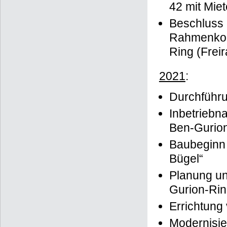
42 mit Mie
Beschluss 
Rahmenkon
Ring (Frei
2021
:
Durchführ
Inbetriebn
Ben-Gurio
Baubeginn 
Bügel“
Planung un
Gurion-Ri
Errichtung
Modernisi