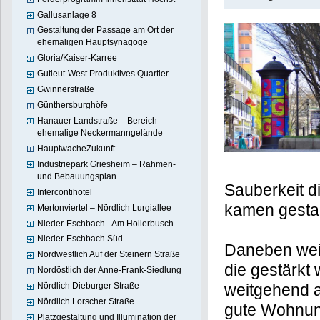
Gallusanlage 8
Gestaltung der Passage am Ort der
ehemaligen Hauptsynagoge
Gloria/Kaiser-Karree
Gutleut-West Produktives Quartier
Gwinnerstraße
Günthersburghöfe
Hanauer Landstraße – Bereich
ehemalige Neckermanngelände
HauptwacheZukunft
Industriepark Griesheim – Rahmen-
und Bebauungsplan
Sauberkeit d
Intercontihotel
kamen gestal
Mertonviertel – Nördlich Lurgiallee
Nieder-Eschbach - Am Hollerbusch
Nieder-Eschbach Süd
Daneben weis
Nordwestlich Auf der Steinern Straße
die gestärkt 
Nordöstlich der Anne-Frank-Siedlung
weitgehend a
Nördlich Dieburger Straße
Nördlich Lorscher Straße
gute Wohnung
Platzgestaltung und Illumination der