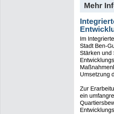
Mehr In
Integrier
Entwickl
Im Integrier
Stadt Ben-G
Stärken und 
Entwicklungs
Maßnahmenkat
Umsetzung di
Zur Erarbeit
ein umfangrei
Quartiersbew
Entwicklungsz