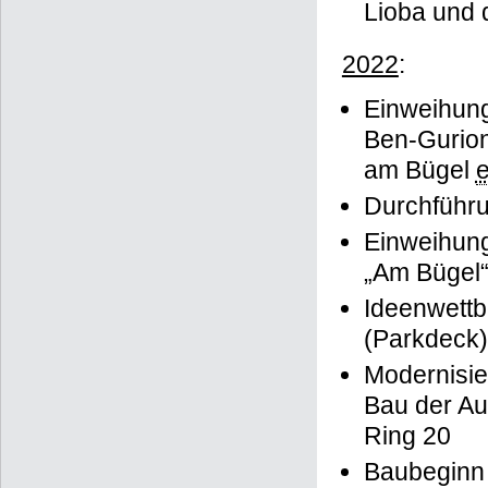
Lioba und
2022
:
Einweihung
Ben-Gurion-
am Bügel
e
Durchführ
Einweihung
„Am Bügel
Ideenwettb
(Parkdeck)
Modernisi
Bau der Au
Ring 20
Baubeginn 