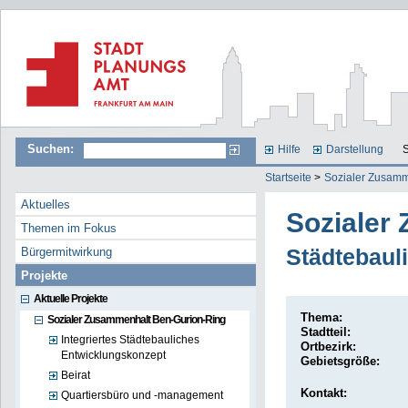
Suchen:
Hilfe
Darstellung
S
Startseite
>
Sozialer Zusamm
Aktuelles
Sozialer
Themen im Fokus
Bürgermitwirkung
Städtebau
Projekte
Aktuelle Projekte
Thema:
Sozialer Zusammenhalt Ben-Gurion-Ring
Stadtteil:
Integriertes Städtebauliches
Ortbezirk:
Entwicklungskonzept
Gebietsgröße:
Beirat
Kontakt:
Quartiersbüro und -management