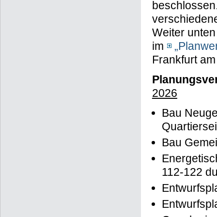
beschlossen.
verschieden
Weiter unten 
im
„Planwer
Frankfurt am
Planungsver
2026
Bau Neuges
Quartierse
Bau Gemei
Energetis
112-122 du
Entwurfspl
Entwurfsp