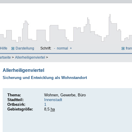
Hilfe
Darstellung
Schrift:
-
normal
+
fran
artseite
>
Allerheiligenviertel
>
Allerheiligenviertel
Sicherung und Entwicklung als Wohnstandort
Thema:
Wohnen, Gewerbe, Büro
Stadtteil:
Innenstadt
Ortbezirk:
1
Gebietsgröße:
8,5
ha