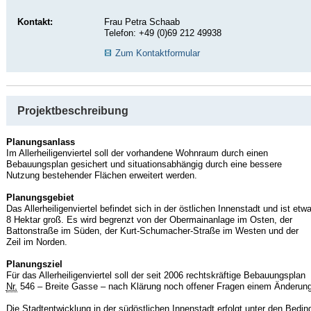
Kontakt:
Frau Petra Schaab
Telefon: +49 (0)69 212 49938
Zum Kontaktformular
Projektbeschreibung
Planungsanlass
Im Allerheiligenviertel soll der vorhandene Wohnraum durch einen
Bebauungsplan gesichert und situationsabhängig durch eine bessere
Nutzung bestehender Flächen erweitert werden.
Planungsgebiet
Das Allerheiligenviertel befindet sich in der östlichen Innenstadt und ist etw
8 Hektar groß. Es wird begrenzt von der Obermainanlage im Osten, der
Battonstraße im Süden, der Kurt-Schumacher-Straße im Westen und der
Zeil im Norden.
Planungsziel
Für das Allerheiligenviertel soll der seit 2006 rechtskräftige Bebauungsplan
Nr.
546 – Breite Gasse – nach Klärung noch offener Fragen einem Änderung
Die Stadtentwicklung in der südöstlichen Innenstadt erfolgt unter den Bedi