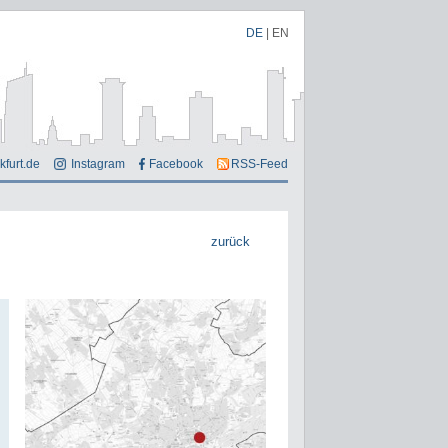
DE
|
EN
kfurt.de
Instagram
Facebook
RSS-Feed
zurück