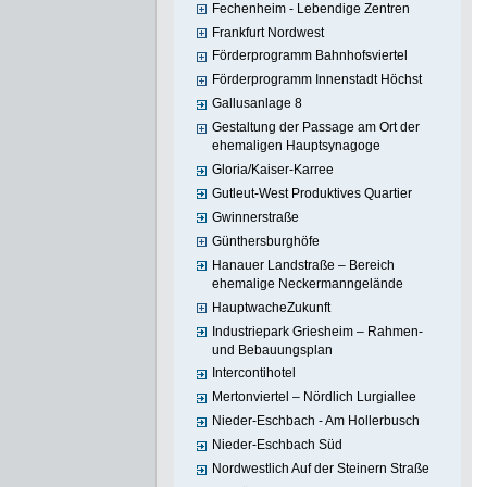
Fechenheim - Lebendige Zentren
Frankfurt Nordwest
Förderprogramm Bahnhofsviertel
Förderprogramm Innenstadt Höchst
Gallusanlage 8
Gestaltung der Passage am Ort der
ehemaligen Hauptsynagoge
Gloria/Kaiser-Karree
Gutleut-West Produktives Quartier
Gwinnerstraße
Günthersburghöfe
Hanauer Landstraße – Bereich
ehemalige Neckermanngelände
HauptwacheZukunft
Industriepark Griesheim – Rahmen-
und Bebauungsplan
Intercontihotel
Mertonviertel – Nördlich Lurgiallee
Nieder-Eschbach - Am Hollerbusch
Nieder-Eschbach Süd
Nordwestlich Auf der Steinern Straße